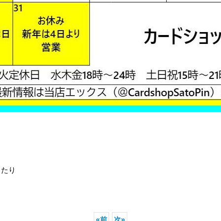
ったり
«
前
次
»