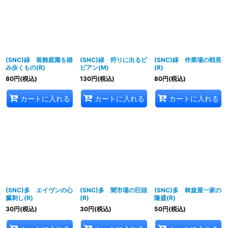
(SNC)緑 装飾庭園を踏
(SNC)緑 狩りに出るビ
(SNC)緑 作業場の戦長
み歩くもの(R)
ビアン(M)
(R)
80
円
(税込)
130
円
(税込)
80
円
(税込)
カートに入れる
カートに入れる
カートに入れる
(SNC)多 エイヴンの心
(SNC)多 闇市場の巨頭
(SNC)多 斡旋屋一家の
臓刺し(R)
(R)
隆盛(R)
30
円
(税込)
30
円
(税込)
50
円
(税込)