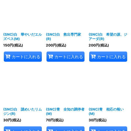
並び順
:
絞り込む
(SNC)白 華やいだエル
(SNC)白 救出専門家
(SNC)白 希望の源、ジ
ズペス(M)
(R)
アーダ(R)
150
円
(税込)
200
円
(税込)
200
円
(税込)
カートに入れる
カートに入れる
カートに入れる
(SNC)白 謎めいたリム
(SNC)青 全知の調停者
(SNC)青 相応の報い
ジン(R)
(M)
(M)
30
円
(税込)
70
円
(税込)
30
円
(税込)