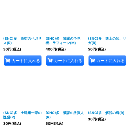
(SNC)多 高街のペガサ
(SNC)多 策謀の予見
(SNC)多 路上の師、リ
ス(R)
者、ラフィーン(M)
ガ(R)
30
円
(税込)
400
円
(税込)
50
円
(税込)
カートに入れる
カートに入れる
カートに入れる
(SNC)多 土建組一家の
(SNC)多 策謀の故買人
(SNC)多 解脱の魂(R)
隆盛(R)
(R)
30
円
(税込)
30
円
(税込)
50
円
(税込)