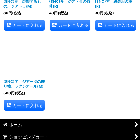
(SNC)多 焼却するも
(SNC)多 ジアトラの特
(SNC)ア 逃走用の車
の、ジアトラ(M)
使(R)
(R)
80
円
(税込)
40
円
(税込)
30
円
(税込)
カートに入れる
カートに入れる
カートに入れる
(SNC)ア ジアーダの贈
り物、ラクシオール(M)
500
円
(税込)
カートに入れる
ホーム
ショッピングカート