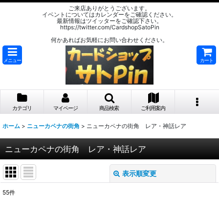
ご来店ありがとうございます。
イベントについてはカレンダーをご確認ください。
最新情報はツイッターをご確認下さい。
https://twitter.com/CardshopSatoPin
何かあればお気軽にお問い合わせください。
メニュー
カート
カテゴリ
マイページ
商品検索
ご利用案内
ホーム
>
ニューカペナの街角
>
ニューカペナの街角 レア・神話レア
ニューカペナの街角 レア・神話レア
表示順変更
閉じる
55
件
表示数
: