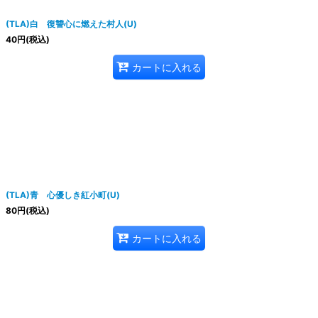
(TLA)白 復讐心に燃えた村人(U)
40
円
(税込)
カートに入れる
(TLA)青 心優しき紅小町(U)
80
円
(税込)
カートに入れる