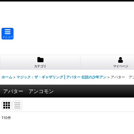
メニュー
カテゴリ
マイページ
ホーム
>
マジック：ザ・ギャザリング | アバター 伝説の少年アン
>
アバター ア
アバター アンコモン
110
件
表示数
: