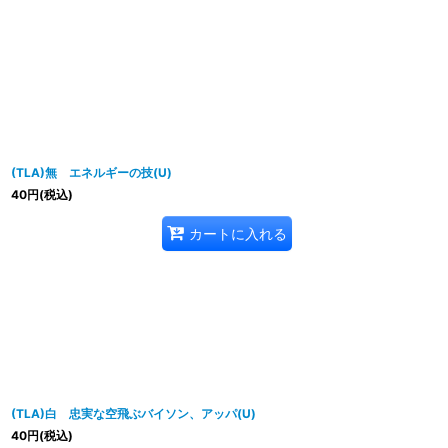
並び順
:
(TLA)無 エネルギーの技(U)
40
円
(税込)
カートに入れる
(TLA)白 忠実な空飛ぶバイソン、アッパ(U)
40
円
(税込)