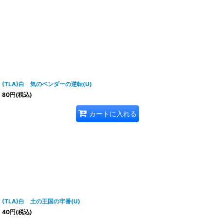
(TLA)白 気のベンダーの逆転(U)
80
円
(税込)
カートに入れる
(TLA)白 土の王国の牢番(U)
40
円
(税込)