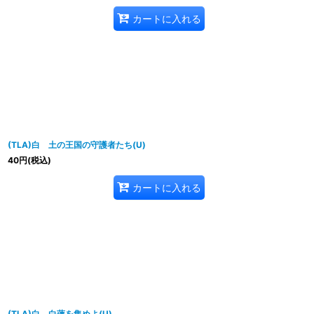
カートに入れる
(TLA)白 土の王国の守護者たち(U)
40
円
(税込)
カートに入れる
(TLA)白 白蓮を集めよ(U)