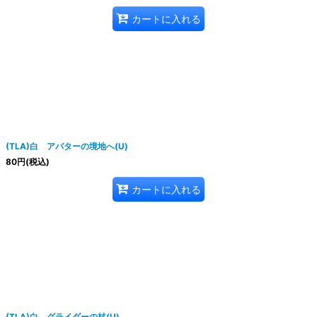
カートに入れる
(TLA)白 アバターの境地へ(U)
80
円
(税込)
カートに入れる
(TLA)白 グライダーの杖(U)