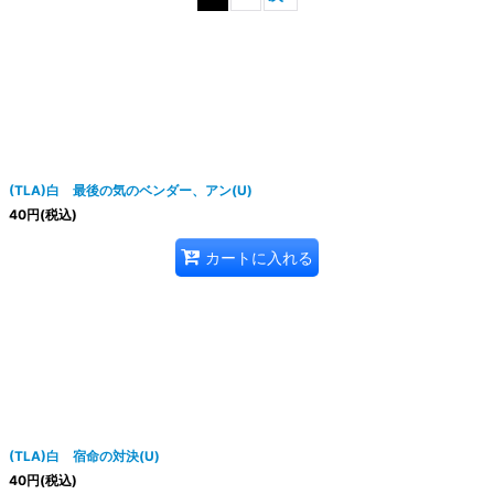
絞り込む
(TLA)白 最後の気のベンダー、アン(U)
40
円
(税込)
カートに入れる
(TLA)白 宿命の対決(U)
40
円
(税込)