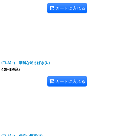
カートに入れる
(TLA)白 華麗な足さばき(U)
40
円
(税込)
カートに入れる
(TLA)白 侵略の援軍(U)