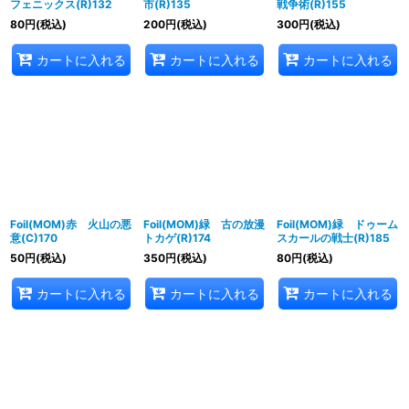
フェニックス(R)132
市(R)135
戦争術(R)155
80
円
(税込)
200
円
(税込)
300
円
(税込)
カートに入れる
カートに入れる
カートに入れる
Foil(MOM)赤 火山の悪
Foil(MOM)緑 古の放漫
Foil(MOM)緑 ドゥーム
意(C)170
トカゲ(R)174
スカールの戦士(R)185
50
円
(税込)
350
円
(税込)
80
円
(税込)
カートに入れる
カートに入れる
カートに入れる