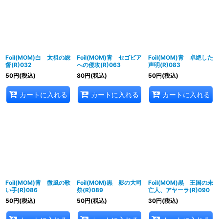
並び順
:
絞り込む
Foil(MOM)白 太祖の総
Foil(MOM)青 セゴビア
Foil(MOM)青 卓絶した
督(R)032
への侵攻(R)063
声明(R)083
50
円
(税込)
80
円
(税込)
50
円
(税込)
カートに入れる
カートに入れる
カートに入れる
Foil(MOM)青 微風の歌
Foil(MOM)黒 影の大司
Foil(MOM)黒 王国の未
い手(R)086
祭(R)089
亡人、アヤーラ(R)090
50
円
(税込)
50
円
(税込)
30
円
(税込)