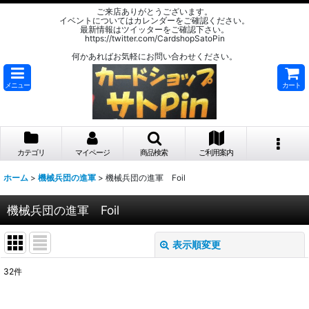
ご来店ありがとうございます。
イベントについてはカレンダーをご確認ください。
最新情報はツイッターをご確認下さい。
https://twitter.com/CardshopSatoPin
何かあればお気軽にお問い合わせください。
メニュー
カート
カテゴリ
マイページ
商品検索
ご利用案内
ホーム
>
機械兵団の進軍
>
機械兵団の進軍 Foil
機械兵団の進軍 Foil
表示順変更
閉じる
32
件
表示数
: