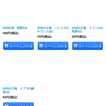
並び順
:
絞り込む
(HOU)赤 削剥(U)
(HOU)土地 ハシェプの
(HOU)土地 イフニルの
オアシス(U)
死界(U)
100
円
(税込)
70
円
(税込)
50
円
(税込)
カートに入れる
カートに入れる
カートに入れる
(HOU)土地 イプヌの細
流(U)
50
円
(税込)