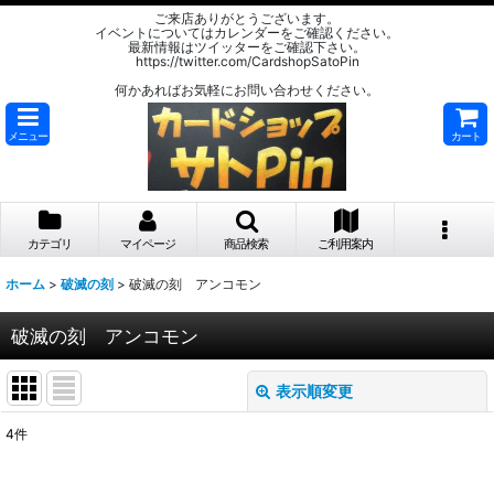
ご来店ありがとうございます。
イベントについてはカレンダーをご確認ください。
最新情報はツイッターをご確認下さい。
https://twitter.com/CardshopSatoPin
何かあればお気軽にお問い合わせください。
メニュー
カート
カテゴリ
マイページ
商品検索
ご利用案内
ホーム
>
破滅の刻
>
破滅の刻 アンコモン
破滅の刻 アンコモン
表示順変更
閉じる
4
件
表示数
: