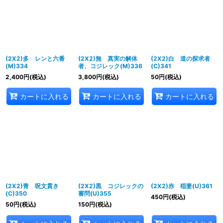
並び順
:
絞り込む
(2X2)多 レンと六番
(2X2)無 真実の解体
(2X2)白 道の探求者
(M)334
者、コジレック(M)336
(C)341
2,400
円
(税込)
3,800
円
(税込)
50
円
(税込)
カートに入れる
カートに入れる
カートに入れる
(2X2)青 呪文貫き
(2X2)黒 コジレックの
(2X2)赤 稲妻(U)361
(C)350
審問(U)355
450
円
(税込)
50
円
(税込)
150
円
(税込)