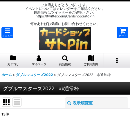
ご来店ありがとうございます。
イベントについてはカレンダーをご確認ください。
最新情報はツイッターをご確認下さい。
https://twitter.com/CardshopSatoPin
何かあればお気軽にお問い合わせください。
メニュー
カート
カテゴリ
マイページ
商品検索
ご利用案内
ホーム
>
ダブルマスターズ2022
>
ダブルマスターズ2022 非通常枠
ダブルマスターズ2022 非通常枠
表示順変更
閉じる
13
件
表示数
: