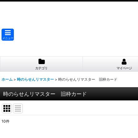
メニュー
カテゴリ
マイページ
ホーム
>
時のらせんリマスター
>
時のらせんリマスター 旧枠カード
時のらせんリマスター 旧枠カード
10
件
表示数
: