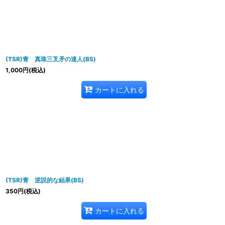
並び順
:
(TSR)青 真珠三叉矛の達人(BS)
1,000
円
(税込)
カートに入れる
(TSR)青 逆説的な結果(BS)
350
円
(税込)
カートに入れる