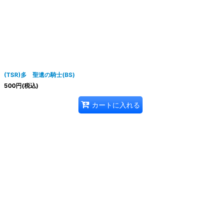
(TSR)多 聖遺の騎士(BS)
500
円
(税込)
カートに入れる