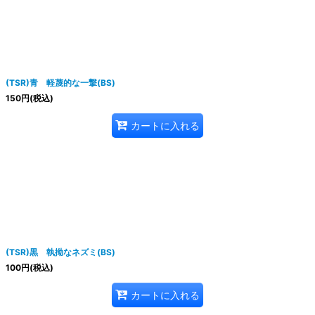
絞り込む
(TSR)青 軽蔑的な一撃(BS)
150
円
(税込)
カートに入れる
(TSR)黒 執拗なネズミ(BS)
100
円
(税込)
カートに入れる