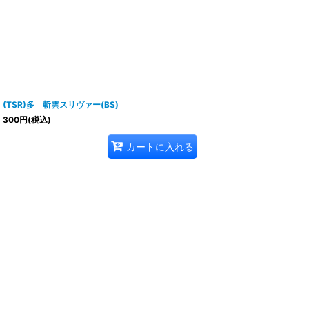
(TSR)多 斬雲スリヴァー(BS)
300
円
(税込)
カートに入れる