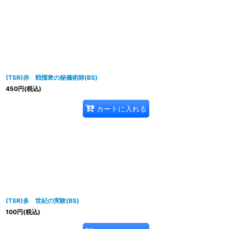
(TSR)赤 戦慄衆の秘儀術師(BS)
450
円
(税込)
カートに入れる
(TSR)多 世紀の実験(BS)
100
円
(税込)