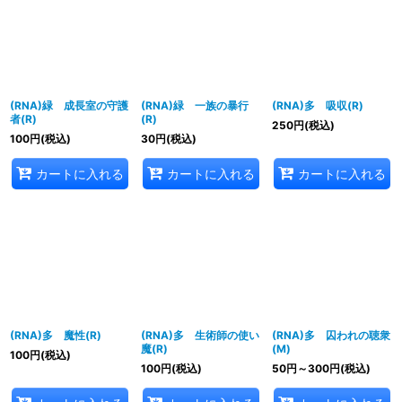
(RNA)緑 成長室の守護
(RNA)緑 一族の暴行
(RNA)多 吸収(R)
者(R)
(R)
250
円
(税込)
100
円
(税込)
30
円
(税込)
カートに入れる
カートに入れる
カートに入れる
(RNA)多 魔性(R)
(RNA)多 生術師の使い
(RNA)多 囚われの聴衆
魔(R)
(M)
100
円
(税込)
100
円
(税込)
50
円
～300
円
(税込)