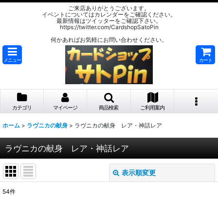
ご来店ありがとうございます。
イベントについてはカレンダーをご確認ください。
最新情報はツイッターをご確認下さい。
https://twitter.com/CardshopSatoPin
何かあればお気軽にお問い合わせください。
メニュー
カート
カテゴリ
マイページ
商品検索
ご利用案内
ホーム
>
ラヴニカの献身
>
ラヴニカの献身 レア・神話レア
ラヴニカの献身 レア・神話レア
表示順変更
閉じる
54
件
表示数
: