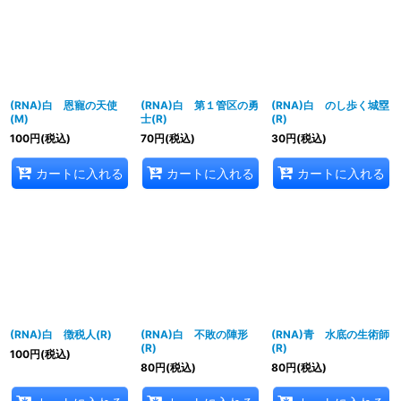
並び順
:
絞り込む
(RNA)白 恩寵の天使
(RNA)白 第１管区の勇
(RNA)白 のし歩く城塁
(M)
士(R)
(R)
100
円
(税込)
70
円
(税込)
30
円
(税込)
カートに入れる
カートに入れる
カートに入れる
(RNA)白 徴税人(R)
(RNA)白 不敗の陣形
(RNA)青 水底の生術師
(R)
(R)
100
円
(税込)
80
円
(税込)
80
円
(税込)