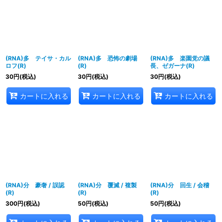
(RNA)多 テイサ・カル
(RNA)多 恐怖の劇場
(RNA)多 楽園党の議
ロフ(R)
(R)
長、ゼガーナ(R)
30
円
(税込)
30
円
(税込)
30
円
(税込)
カートに入れる
カートに入れる
カートに入れる
(RNA)分 豪奢 / 誤認
(RNA)分 覆滅 / 複製
(RNA)分 回生 / 会稽
(R)
(R)
(R)
300
円
(税込)
50
円
(税込)
50
円
(税込)