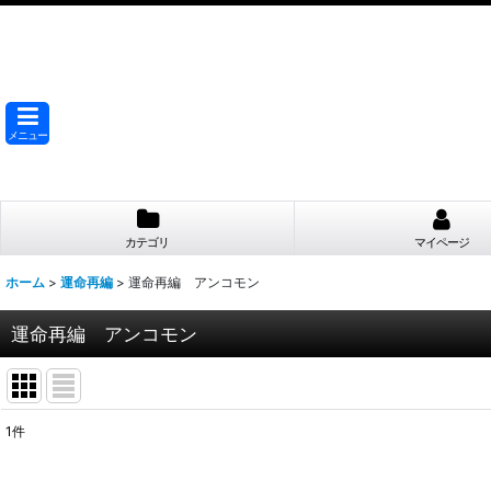
メニュー
カテゴリ
マイページ
ホーム
>
運命再編
>
運命再編 アンコモン
運命再編 アンコモン
1
件
表示数
: