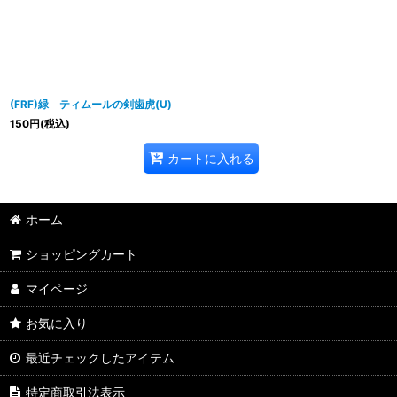
並び順
:
(FRF)緑 ティムールの剣歯虎(U)
150
円
(税込)
カートに入れる
ホーム
ショッピングカート
マイページ
お気に入り
最近チェックしたアイテム
特定商取引法表示