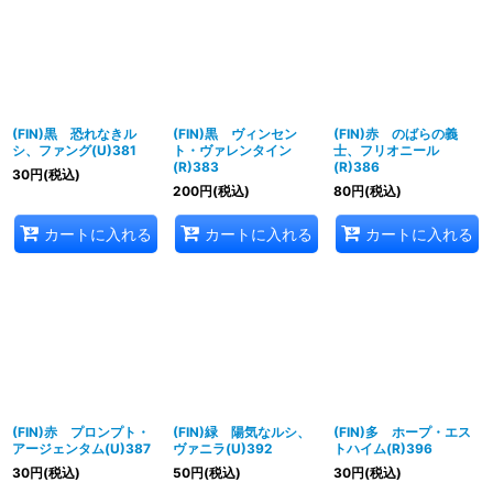
(FIN)黒 恐れなきル
(FIN)黒 ヴィンセン
(FIN)赤 のばらの義
シ、ファング(U)381
ト・ヴァレンタイン
士、フリオニール
(R)383
(R)386
30
円
(税込)
200
円
(税込)
80
円
(税込)
カートに入れる
カートに入れる
カートに入れる
(FIN)赤 プロンプト・
(FIN)緑 陽気なルシ、
(FIN)多 ホープ・エス
アージェンタム(U)387
ヴァニラ(U)392
トハイム(R)396
30
円
(税込)
50
円
(税込)
30
円
(税込)