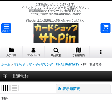
ご来店ありがとうございます。
イベントについてはカレンダーをご確認ください。
最新情報はツイッターをご確認下さい。
https://twitter.com/CardshopSatoPin
何かあればお気軽にお問い合わせください。
メニュー
カート
カテゴリ
マイページ
商品検索
ご利用案内
ホーム
>
マジック：ザ・ギャザリング FINAL FANTASY
>
FF 非通常枠
FF 非通常枠
表示順変更
閉じる
38
件
表示数
: