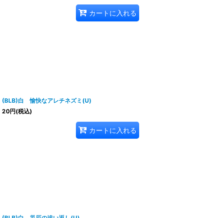
カートに入れる
(BLB)白 愉快なアレチネズミ(U)
20
円
(税込)
カートに入れる
(BLB)白 災厄の追い返し(U)