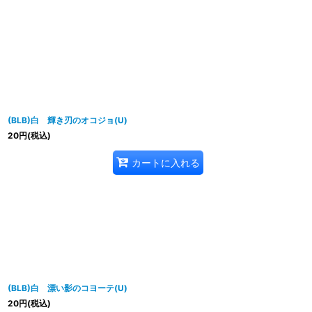
並び順
:
(BLB)白 輝き刃のオコジョ(U)
20
円
(税込)
カートに入れる
(BLB)白 漂い影のコヨーテ(U)
20
円
(税込)