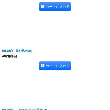
カートに入れる
(BLB)白 跳び込め(U)
40
円
(税込)
カートに入れる
(BLB)白 ハツカネズミの罠師(U)