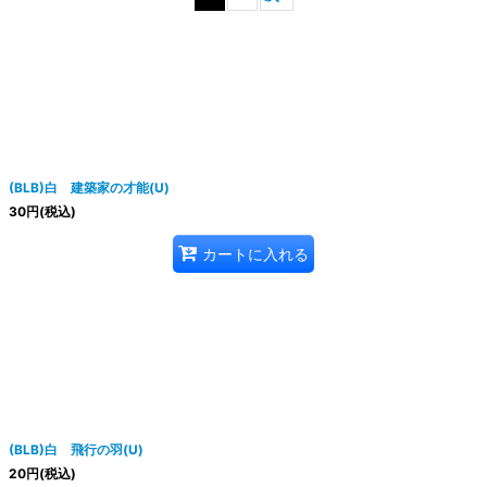
絞り込む
(BLB)白 建築家の才能(U)
30
円
(税込)
カートに入れる
(BLB)白 飛行の羽(U)
20
円
(税込)