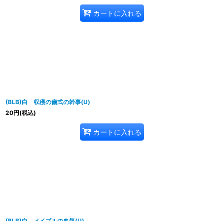
カートに入れる
(BLB)白 収穫の儀式の幹事(U)
20
円
(税込)
カートに入れる
(BLB)白 メイブルの血気(U)