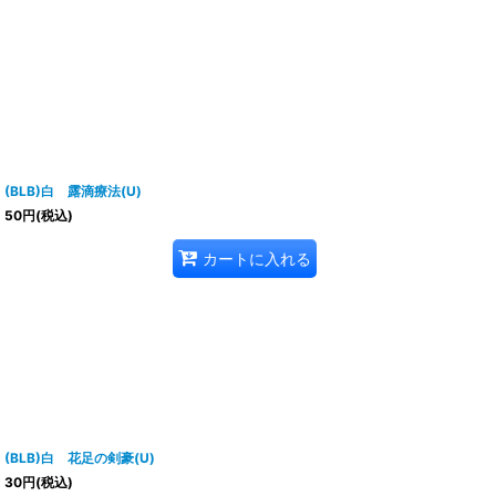
(BLB)白 露滴療法(U)
50
円
(税込)
カートに入れる
(BLB)白 花足の剣豪(U)
30
円
(税込)