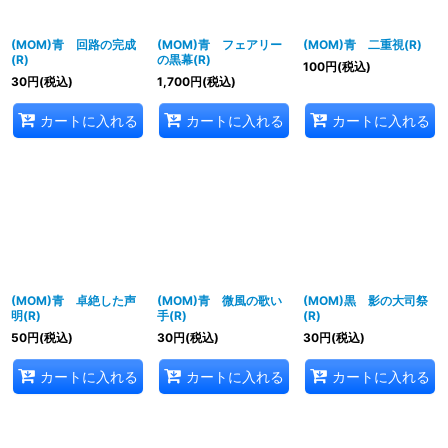
(MOM)青 回路の完成
(MOM)青 フェアリー
(MOM)青 二重視(R)
(R)
の黒幕(R)
100
円
(税込)
30
円
(税込)
1,700
円
(税込)
カートに入れる
カートに入れる
カートに入れる
(MOM)青 卓絶した声
(MOM)青 微風の歌い
(MOM)黒 影の大司祭
明(R)
手(R)
(R)
50
円
(税込)
30
円
(税込)
30
円
(税込)
カートに入れる
カートに入れる
カートに入れる