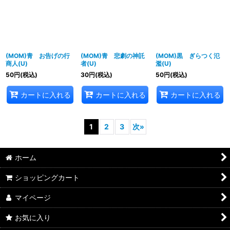
(MOM)青 お告げの行
(MOM)青 悲劇の神託
(MOM)黒 ぎらつく氾
商人(U)
者(U)
濫(U)
50
円
(税込)
30
円
(税込)
50
円
(税込)
カートに入れる
カートに入れる
カートに入れる
1
2
3
次
»
ホーム
ショッピングカート
マイページ
お気に入り