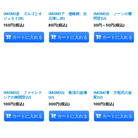
(MOM)多 ズルゴとオ
(MOM)ア 侵略樹、次
(MOM)白 ノーンの審
ジュタイ(R)
元壊し(R)
問官(U)
150
円
(税込)
80
円
(税込)
30
円
～50
円
(税込)
カートに入れる
カートに入れる
カートに入れる
(MOM)白 ファイレク
(MOM)白 救済の波濤
(MOM)青 方程式の改
シアの検閲官(U)
(U)
変(U)
100
円
(税込)
300
円
(税込)
100
円
(税込)
カートに入れる
カートに入れる
カートに入れる