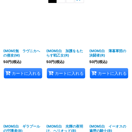
表示数
:
並び順
:
絞り込む
(MOM)無 ラヴニカへ
(MOM)白 加護をもた
(MOM)白 薄暮軍団の
の侵攻(M)
らす戦乙女(R)
決闘者(R)
50
円
(税込)
50
円
(税込)
50
円
(税込)
カートに入れる
カートに入れる
カートに入れる
(MOM)白 ギラプール
(MOM)白 光輝の夜明
(MOM)白 イーオスの
の守護者(R)
け、ヘリオッド(R)
遍歴の騎士(R)