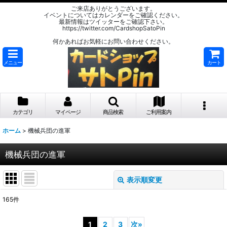
ご来店ありがとうございます。
イベントについてはカレンダーをご確認ください。
最新情報はツイッターをご確認下さい。
https://twitter.com/CardshopSatoPin
何かあればお気軽にお問い合わせください。
メニュー
カート
カテゴリ
マイページ
商品検索
ご利用案内
ホーム
>
機械兵団の進軍
機械兵団の進軍
表示順変更
閉じる
165
件
サブカテゴリ
:
1
2
3
次
»