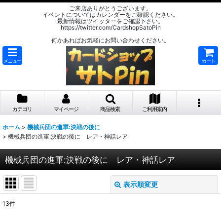
ご来店ありがとうございます。
イベントについてはカレンダーをご確認ください。
最新情報はツイッターをご確認下さい。
https://twitter.com/CardshopSatoPin
何かあればお気軽にお問い合わせください。
メニュー
カート
カテゴリ
マイページ
商品検索
ご利用案内
ホーム
>
機械兵団の進軍:決戦の後に
>
機械兵団の進軍:決戦の後に レア・神話レア
機械兵団の進軍:決戦の後に レア・神話レア
表示順変更
閉じる
13
件
表示数
: