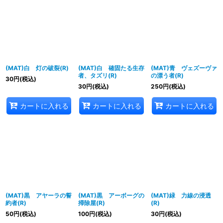
並び順
:
絞り込む
(MAT)白 灯の破裂(R)
(MAT)白 確固たる生存
(MAT)青 ヴェズーヴァ
者、タズリ(R)
の漂う者(R)
30
円
(税込)
30
円
(税込)
250
円
(税込)
カートに入れる
カートに入れる
カートに入れる
(MAT)黒 アヤーラの誓
(MAT)黒 アーボーグの
(MAT)緑 力線の浸透
約者(R)
掃除屋(R)
(R)
50
円
(税込)
100
円
(税込)
30
円
(税込)