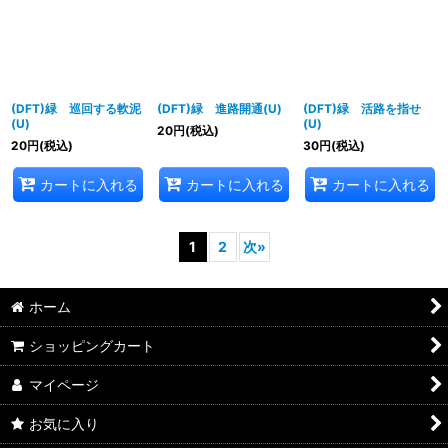
(DFT)緑 巡回する軟泥
(DFT)緑 進路開通(U)
(DFT)緑 活路を指せ
(U)
(U)
20
円
(税込)
20
円
(税込)
30
円
(税込)
カートに入れる
カートに入れる
カートに入れる
1
2
次
»
ホーム
ショッピングカート
マイページ
お気に入り