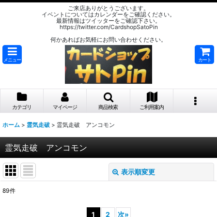
ご来店ありがとうございます。
イベントについてはカレンダーをご確認ください。
最新情報はツイッターをご確認下さい。
https://twitter.com/CardshopSatoPin
何かあればお気軽にお問い合わせください。
メニュー
カート
カテゴリ
マイページ
商品検索
ご利用案内
ホーム
>
霊気走破
>
霊気走破 アンコモン
霊気走破 アンコモン
表示順変更
閉じる
89
件
表示数
:
1
2
次
»