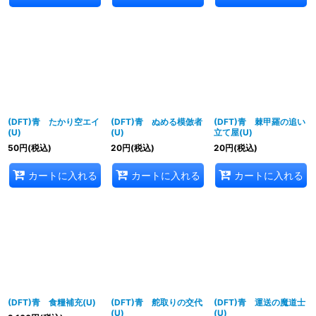
(DFT)青 たかり空エイ
(DFT)青 ぬめる模倣者
(DFT)青 棘甲羅の追い
(U)
(U)
立て屋(U)
50
円
(税込)
20
円
(税込)
20
円
(税込)
カートに入れる
カートに入れる
カートに入れる
(DFT)青 食糧補充(U)
(DFT)青 舵取りの交代
(DFT)青 運送の魔道士
(U)
(U)