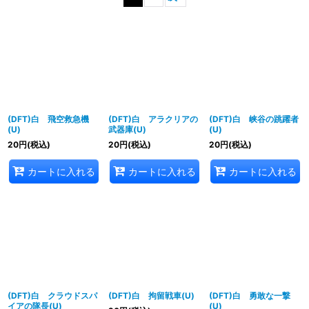
並び順
:
絞り込む
(DFT)白 飛空救急機
(DFT)白 アラクリアの
(DFT)白 峡谷の跳躍者
(U)
武器庫(U)
(U)
20
円
(税込)
20
円
(税込)
20
円
(税込)
カートに入れる
カートに入れる
カートに入れる
(DFT)白 クラウドスパ
(DFT)白 拘留戦車(U)
(DFT)白 勇敢な一撃
イアの隊長(U)
(U)