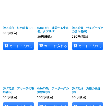
表示数
:
並び順
:
(MAT)白 灯の破裂(R)
(MAT)白 確固たる生存
(MAT)青 ヴェズーヴァ
者、タズリ(R)
の漂う者(R)
30
円
(税込)
絞り込む
30
円
(税込)
250
円
(税込)
カートに入れる
カートに入れる
カートに入れる
(MAT)黒 アヤーラの誓
(MAT)黒 アーボーグの
(MAT)緑 力線の浸透
約者(R)
掃除屋(R)
(R)
50
円
(税込)
100
円
(税込)
30
円
(税込)