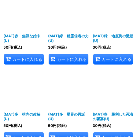
(MAT)赤 無謀な始末
(MAT)緑 精霊信者の力
(MAT)緑 地底街の激動
(U)
(U)
(U)
50
円
(税込)
30
円
(税込)
30
円
(税込)
カートに入れる
カートに入れる
カートに入れる
(MAT)多 構内の改装
(MAT)多 星界の再誕
(MAT)多 勝利した死者
(U)
(U)
の饗宴(U)
50
円
(税込)
50
円
(税込)
30
円
(税込)