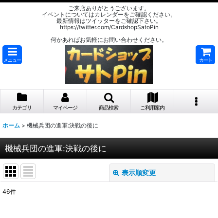
ご来店ありがとうございます。
イベントについてはカレンダーをご確認ください。
最新情報はツイッターをご確認下さい。
https://twitter.com/CardshopSatoPin
何かあればお気軽にお問い合わせください。
メニュー
カート
カテゴリ
マイページ
商品検索
ご利用案内
ホーム
>
機械兵団の進軍:決戦の後に
機械兵団の進軍:決戦の後に
表示順変更
閉じる
46
件
サブカテゴリ
: