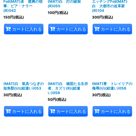
Foil(MAT)多 復興の領
(MAT)白 灯の破裂
エッチングFoil(MAT)
事、ピア・ナラー
(R)055
白 大都市の改革家
(R)042
(R)104
100
円
(税込)
150
円
(税込)
300
円
(税込)
カートに入れる
カートに入れる
カートに入れる
(MAT)白 装具つなぎの
(MAT)白 確固たる生存
(MAT)青 トレイリアの
短角獣(U)(絵違い)053
者、タズリ(R)(絵違
侮辱(U)(絵違い)058
い)056
30
円
(税込)
30
円
(税込)
50
円
(税込)
カートに入れる
カートに入れる
カートに入れる