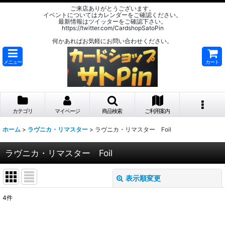
ご来店ありがとうございます。
イベントについてはカレンダーをご確認ください。
最新情報はツイッターをご確認下さい。
https://twitter.com/CardshopSatoPin
何かあればお気軽にお問い合わせください。
メニュー
カート
カテゴリ
マイページ
商品検索
ご利用案内
ホーム
>
ラヴニカ・リマスター
>
ラヴニカ・リマスター Foil
ラヴニカ・リマスター Foil
表示順変更
閉じる
4
件
表示数
: