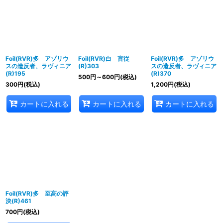
並び順
:
絞り込む
Foil(RVR)多 アゾリウ
Foil(RVR)白 盲従
Foil(RVR)多 アゾリウ
スの造反者、ラヴィニア
(R)303
スの造反者、ラヴィニア
(R)195
(R)370
500
円
～600
円
(税込)
300
円
(税込)
1,200
円
(税込)
カートに入れる
カートに入れる
カートに入れる
Foil(RVR)多 至高の評
決(R)461
700
円
(税込)