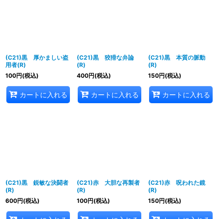
(C21)黒 厚かましい盗
(C21)黒 狡猾な弁論
(C21)黒 本質の脈動
用者(R)
(R)
(R)
100
円
(税込)
400
円
(税込)
150
円
(税込)
カートに入れる
カートに入れる
カートに入れる
(C21)黒 鋭敏な決闘者
(C21)赤 大胆な再製者
(C21)赤 呪われた鏡
(R)
(R)
(R)
600
円
(税込)
100
円
(税込)
150
円
(税込)