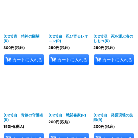
並び順
:
絞り込む
(C21)青 精神の願望
(C21)白 忍び寄るレオ
(C21)混 死を運ぶ者の
(R)
ニン(R)
しもべ(R)
300
円
(税込)
250
円
(税込)
250
円
(税込)
カートに入れる
カートに入れる
カートに入れる
(C21)白 青銅の守護者
(C21)白 戦闘書家(R)
(C21)白 発掘現場の技
(R)
師(R)
200
円
(税込)
150
円
(税込)
200
円
(税込)