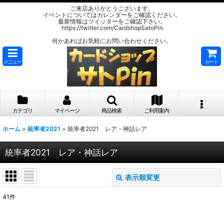
ご来店ありがとうございます。
イベントについてはカレンダーをご確認ください。
最新情報はツイッターをご確認下さい。
https://twitter.com/CardshopSatoPin
何かあればお気軽にお問い合わせください。
メニュー
カート
カテゴリ
マイページ
商品検索
ご利用案内
ホーム
>
統率者2021
>
統率者2021 レア・神話レア
統率者2021 レア・神話レア
表示順変更
閉じる
41
件
表示数
: