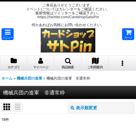
ご来店ありがとうございます。
イベントについてはカレンダーをご確認ください。
最新情報はツイッターをご確認下さい。
https://twitter.com/CardshopSatoPin
何かあればお気軽にお問い合わせください。
メニュー
カート
カテゴリ
マイページ
商品検索
ご利用案内
ホーム
>
機械兵団の進軍
>
機械兵団の進軍 非通常枠
機械兵団の進軍 非通常枠
表示順変更
閉じる
18
件
表示数
: