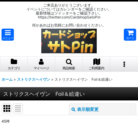
ご来店ありがとうございます。
イベントについてはカレンダーをご確認ください。
最新情報はツイッターをご確認下さい。
https://twitter.com/CardshopSatoPin
何かあればお気軽にお問い合わせください。
メニュー
カート
カテゴリ
マイページ
商品検索
ご利用案内
ホーム
>
ストリクスヘイヴン
>
ストリクスヘイヴン Foil＆絵違い
ストリクスヘイヴン Foil＆絵違い
表示順変更
閉じる
45
件
表示数
: