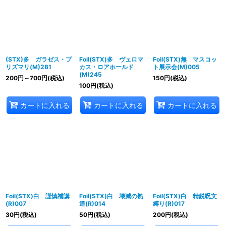
並び順
:
絞り込む
(STX)多 ガラゼス・プ
Foil(STX)多 ヴェロマ
Foil(STX)無 マスコッ
リズマリ(M)281
カス・ロアホールド
ト展示会(M)005
(M)245
200
円
～700
円
(税込)
150
円
(税込)
100
円
(税込)
カートに入れる
カートに入れる
カートに入れる
Foil(STX)白 謹慎補講
Foil(STX)白 壊滅の熟
Foil(STX)白 精鋭呪文
(R)007
達(R)014
縛り(R)017
30
円
(税込)
50
円
(税込)
200
円
(税込)