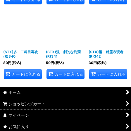
(STX)多 二科目専攻
(STX)混 劇的な終焉
(STX)混 精霊表現者
(R)340
(R)341
(R)342
80
円
(税込)
50
円
(税込)
30
円
(税込)
カートに入れる
カートに入れる
カートに入れる
ホーム
ショッピングカート
マイページ
お気に入り