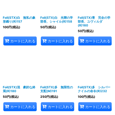
Foil(STX)白 無私の象
Foil(STX)白 光輝の学
Foil(STX)青 完全の学
形織り(R)157
部長、シャイル(R)158
部長、ユヴィルダ
(R)160
100
円
(税込)
50
円
(税込)
50
円
(税込)
カートに入れる
カートに入れる
カートに入れる
Foil(STX)混 劇的な終
Foil(STX)多 無限性の
Foil(STX)多 シルバー
焉(R)180
支配(M)191
クイルの命令(R)232
50
円
(税込)
250
円
(税込)
100
円
(税込)
カートに入れる
カートに入れる
カートに入れる