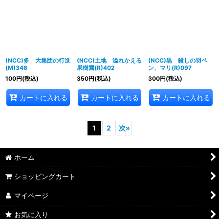
(NCC)多 大集団の行進
(NCC)土地 溢れかえる
(NCC)黒 殺しの羽ペ
(M)346
果樹園(R)402
ン、マリ(R)097
100
円
(税込)
350
円
(税込)
300
円
(税込)
カートに入れる
カートに入れる
カートに入れる
1
2
次
»
ホーム
ショッピングカート
マイページ
お気に入り