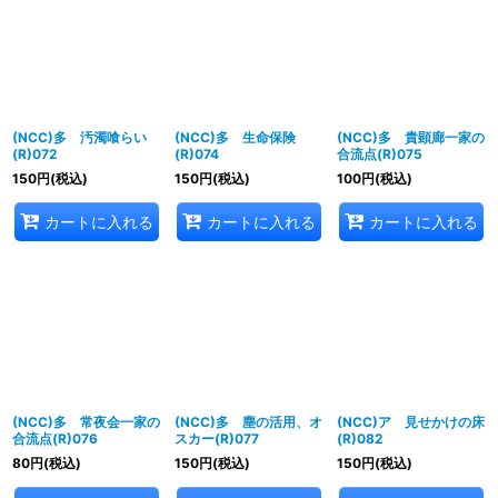
(NCC)多 汚濁喰らい
(NCC)多 生命保険
(NCC)多 貴顕廊一家の
(R)072
(R)074
合流点(R)075
150
円
(税込)
150
円
(税込)
100
円
(税込)
カートに入れる
カートに入れる
カートに入れる
(NCC)多 常夜会一家の
(NCC)多 塵の活用、オ
(NCC)ア 見せかけの床
合流点(R)076
スカー(R)077
(R)082
80
円
(税込)
150
円
(税込)
150
円
(税込)