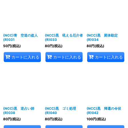
(NCC)青 空道の盗人
(NCC)黒 吼える厄介者
(NCC)黒 屍体勘定
(R)031
(R)033
(R)034
50
円
(税込)
80
円
(税込)
80
円
(税込)
カートに入れる
カートに入れる
カートに入れる
(NCC)黒 逆占い師
(NCC)黒 ゴミ処理
(NCC)黒 帰還の令状
(R)038
(R)040
(R)042
80
円
(税込)
80
円
(税込)
100
円
(税込)