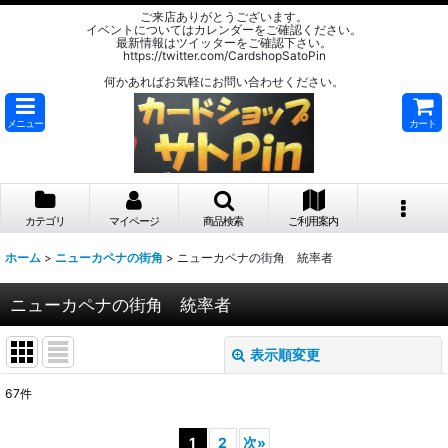
ご来店ありがとうございます。
イベントについてはカレンダーをご確認ください。
最新情報はツイッターをご確認下さい。
https://twitter.com/CardshopSatoPin
何かあればお気軽にお問い合わせください。
メニュー
カート
カテゴリ
マイページ
商品検索
ご利用案内
ホーム
>
ニューカペナの街角
>
ニューカペナの街角 統率者
ニューカペナの街角 統率者
表示順変更
閉じる
67
件
表示数
:
1
2
次
»