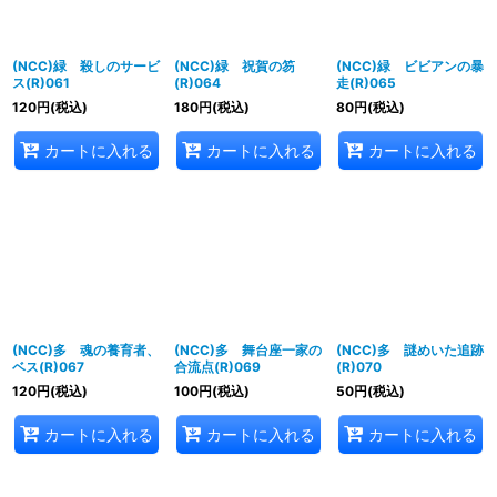
(NCC)緑 殺しのサービ
(NCC)緑 祝賀の笏
(NCC)緑 ビビアンの暴
ス(R)061
(R)064
走(R)065
120
円
(税込)
180
円
(税込)
80
円
(税込)
カートに入れる
カートに入れる
カートに入れる
(NCC)多 魂の養育者、
(NCC)多 舞台座一家の
(NCC)多 謎めいた追跡
ベス(R)067
合流点(R)069
(R)070
120
円
(税込)
100
円
(税込)
50
円
(税込)
カートに入れる
カートに入れる
カートに入れる