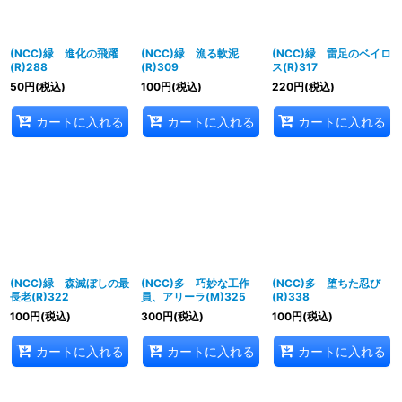
(NCC)緑 進化の飛躍
(NCC)緑 漁る軟泥
(NCC)緑 雷足のベイロ
(R)288
(R)309
ス(R)317
50
円
(税込)
100
円
(税込)
220
円
(税込)
カートに入れる
カートに入れる
カートに入れる
(NCC)緑 森滅ぼしの最
(NCC)多 巧妙な工作
(NCC)多 堕ちた忍び
長老(R)322
員、アリーラ(M)325
(R)338
100
円
(税込)
300
円
(税込)
100
円
(税込)
カートに入れる
カートに入れる
カートに入れる