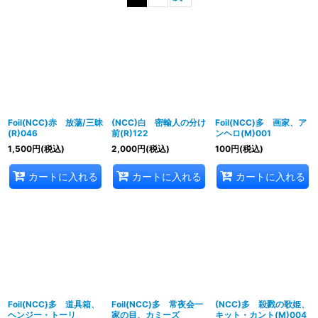
並び順
:
絞り込む
Foil(NCC)赤 放蕩/三昧
(NCC)白 密輸人の分け
Foil(NCC)多 画家、ア
(R)046
前(R)122
ンヘロ(M)001
1,500
円
(税込)
2,000
円
(税込)
100
円
(税込)
カートに入れる
カートに入れる
カートに入れる
Foil(NCC)多 道具箱、
Foil(NCC)多 常夜会一
(NCC)多 殺戮の歌姫、
ヘンジー・トーリ
家の目、カミーズ
キット・カント(M)004