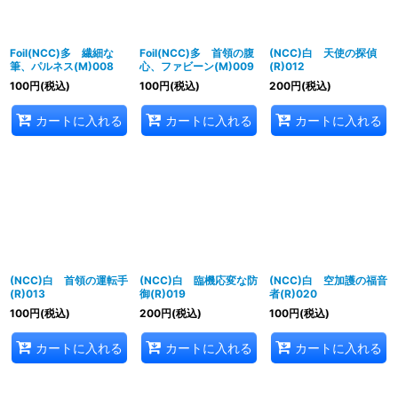
Foil(NCC)多 繊細な
Foil(NCC)多 首領の腹
(NCC)白 天使の探偵
筆、パルネス(M)008
心、ファビーン(M)009
(R)012
100
円
(税込)
100
円
(税込)
200
円
(税込)
カートに入れる
カートに入れる
カートに入れる
(NCC)白 首領の運転手
(NCC)白 臨機応変な防
(NCC)白 空加護の福音
(R)013
御(R)019
者(R)020
100
円
(税込)
200
円
(税込)
100
円
(税込)
カートに入れる
カートに入れる
カートに入れる