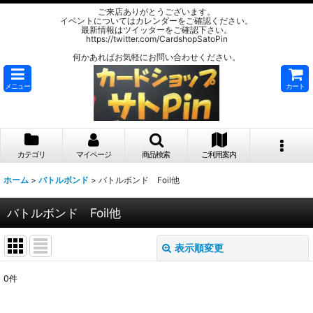
ご来店ありがとうございます。
イベントについてはカレンダーをご確認ください。
最新情報はツイッターをご確認下さい。
https://twitter.com/CardshopSatoPin
何かあればお気軽にお問い合わせください。
メニュー
カート
カテゴリ
マイページ
商品検索
ご利用案内
ホーム
>
バトルボンド
>
バトルボンド Foil他
バトルボンド Foil他
表示順変更
閉じる
0
件
表示数
: