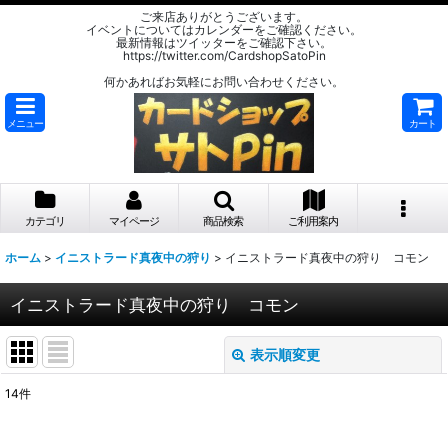
ご来店ありがとうございます。
イベントについてはカレンダーをご確認ください。
最新情報はツイッターをご確認下さい。
https://twitter.com/CardshopSatoPin
何かあればお気軽にお問い合わせください。
メニュー
カート
カテゴリ
マイページ
商品検索
ご利用案内
ホーム
>
イニストラード真夜中の狩り
>
イニストラード真夜中の狩り コモン
イニストラード真夜中の狩り コモン
表示順変更
閉じる
14
件
表示数
: