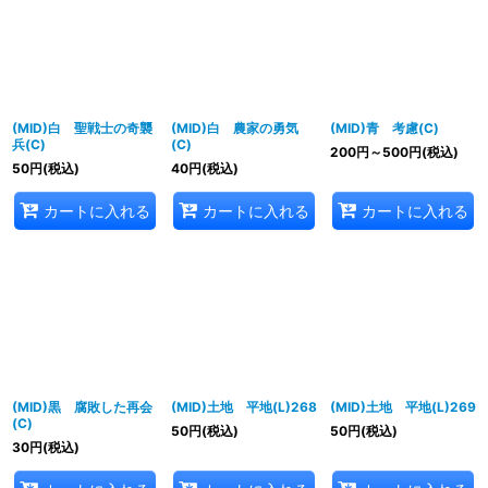
並び順
:
絞り込む
(MID)白 聖戦士の奇襲
(MID)白 農家の勇気
(MID)青 考慮(C)
兵(C)
(C)
200
円
～500
円
(税込)
50
円
(税込)
40
円
(税込)
カートに入れる
カートに入れる
カートに入れる
(MID)黒 腐敗した再会
(MID)土地 平地(L)268
(MID)土地 平地(L)269
(C)
50
円
(税込)
50
円
(税込)
30
円
(税込)