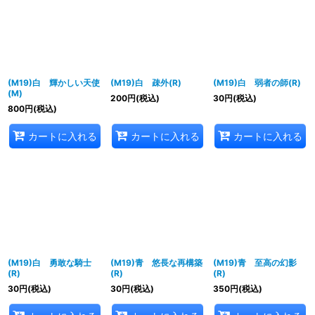
表示数
:
並び順
:
(M19)白 輝かしい天使
(M19)白 疎外(R)
(M19)白 弱者の師(R)
絞り込む
(M)
200
円
(税込)
30
円
(税込)
800
円
(税込)
カートに入れる
カートに入れる
カートに入れる
(M19)白 勇敢な騎士
(M19)青 悠長な再構築
(M19)青 至高の幻影
(R)
(R)
(R)
30
円
(税込)
30
円
(税込)
350
円
(税込)