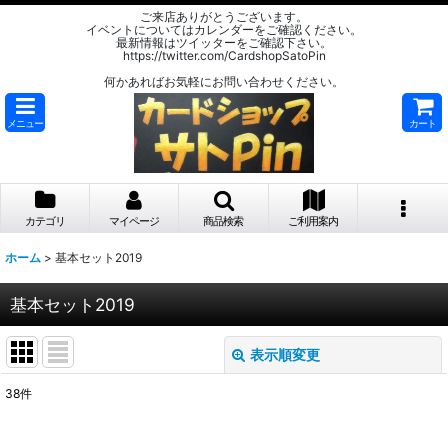
ご来店ありがとうございます。
イベントについてはカレンダーをご確認ください。
最新情報はツイッターをご確認下さい。
https://twitter.com/CardshopSatoPin
何かあればお気軽にお問い合わせください。
メニュー
カート
カテゴリ
マイページ
商品検索
ご利用案内
ホーム
>
基本セット2019
基本セット2019
表示順変更
閉じる
38
件
サブカテゴリ
: