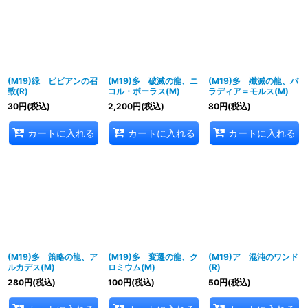
(M19)緑 ビビアンの召
(M19)多 破滅の龍、ニ
(M19)多 殲滅の龍、パ
致(R)
コル・ボーラス(M)
ラディア＝モルス(M)
30
円
(税込)
2,200
円
(税込)
80
円
(税込)
カートに入れる
カートに入れる
カートに入れる
(M19)多 策略の龍、ア
(M19)多 変遷の龍、ク
(M19)ア 混沌のワンド
ルカデス(M)
ロミウム(M)
(R)
280
円
(税込)
100
円
(税込)
50
円
(税込)