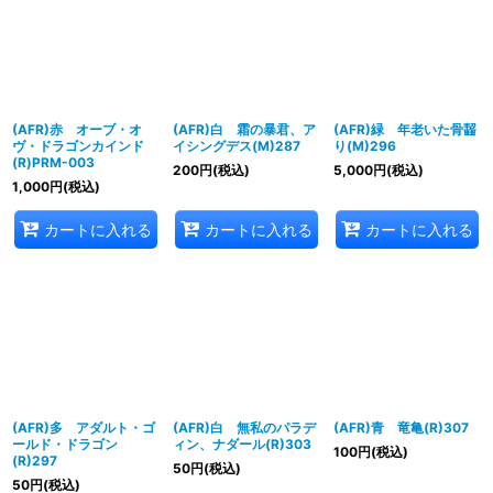
並び順
:
絞り込む
(AFR)赤 オーブ・オ
(AFR)白 霜の暴君、ア
(AFR)緑 年老いた骨齧
ヴ・ドラゴンカインド
イシングデス(M)287
り(M)296
(R)PRM-003
200
円
(税込)
5,000
円
(税込)
1,000
円
(税込)
カートに入れる
カートに入れる
カートに入れる
(AFR)多 アダルト・ゴ
(AFR)白 無私のパラデ
(AFR)青 竜亀(R)307
ールド・ドラゴン
ィン、ナダール(R)303
100
円
(税込)
(R)297
50
円
(税込)
50
円
(税込)