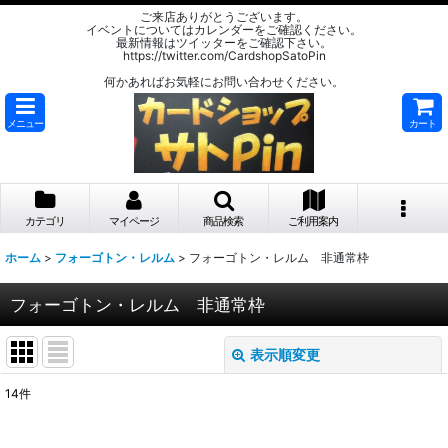
ご来店ありがとうございます。
イベントについてはカレンダーをご確認ください。
最新情報はツイッターをご確認下さい。
https://twitter.com/CardshopSatoPin
何かあればお気軽にお問い合わせください。
メニュー
カート
カテゴリ
マイページ
商品検索
ご利用案内
ホーム
>
フォーゴトン・レルム
>
フォーゴトン・レルム 非通常枠
フォーゴトン・レルム 非通常枠
表示順変更
閉じる
14
件
表示数
: