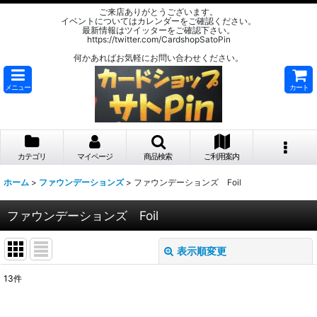
ご来店ありがとうございます。
イベントについてはカレンダーをご確認ください。
最新情報はツイッターをご確認下さい。
https://twitter.com/CardshopSatoPin
何かあればお気軽にお問い合わせください。
メニュー
カート
カテゴリ
マイページ
商品検索
ご利用案内
ホーム
>
ファウンデーションズ
>
ファウンデーションズ Foil
ファウンデーションズ Foil
表示順変更
閉じる
13
件
表示数
: