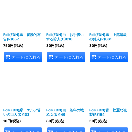
並び順
:
絞り込む
Foil(FDN)黒 冒涜的布
Foil(FDN)白 お手伝い
Foil(FDN)黒 上流階級
告(R)057
する狩人(C)016
の狩人(R)061
750
円
(税込)
30
円
(税込)
30
円
(税込)
カートに入れる
カートに入れる
カートに入れる
Foil(FDN)緑 エルフ誓
Foil(FDN)白 若年の戦
Foil(FDN)青 壮麗な複
いの巨人(C)103
乙女(U)149
製(R)154
10
円
(税込)
80
円
(税込)
50
円
(税込)