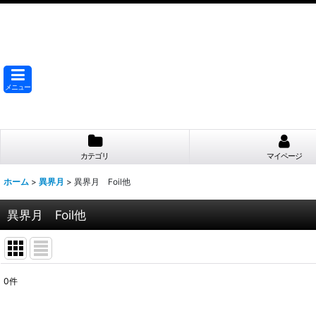
メニュー
カテゴリ
マイページ
ホーム
>
異界月
>
異界月 Foil他
異界月 Foil他
0
件
表示数
: