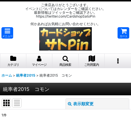
ご来店ありがとうございます。
イベントについてはカレンダーをご確認ください。
最新情報はツイッターをご確認下さい。
https://twitter.com/CardshopSatoPin
何かあればお気軽にお問い合わせください。
メニュー
カート
カテゴリ
マイページ
商品検索
ご利用案内
ホーム
>
統率者2015
>
統率者2015 コモン
統率者2015 コモン
表示順変更
閉じる
1
件
表示数
: