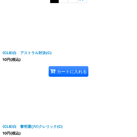
絞り込む
(CLB)白 アストラル対決(C)
10
円
(税込)
カートに入れる
(CLB)白 黎明運びのクレリック(C)
10
円
(税込)