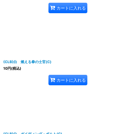
カートに入れる
(CLB)白 燃える拳の士官(C)
10
円
(税込)
カートに入れる
(CLB)白 ガイディング・ボルト(C)