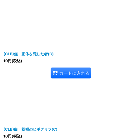
並び順
:
(CLB)無 正体を隠した者(C)
10
円
(税込)
カートに入れる
(CLB)白 祝福のヒポグリフ(C)
10
円
(税込)