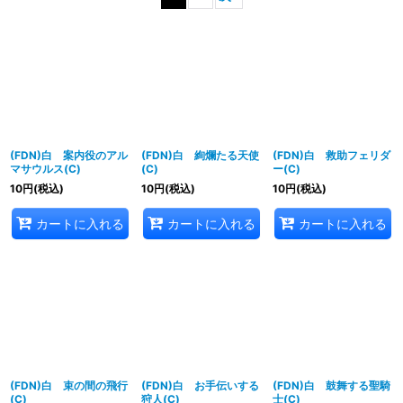
並び順
:
絞り込む
(FDN)白 案内役のアル
(FDN)白 絢爛たる天使
(FDN)白 救助フェリダ
マサウルス(C)
(C)
ー(C)
10
円
(税込)
10
円
(税込)
10
円
(税込)
カートに入れる
カートに入れる
カートに入れる
(FDN)白 束の間の飛行
(FDN)白 お手伝いする
(FDN)白 鼓舞する聖騎
(C)
狩人(C)
士(C)