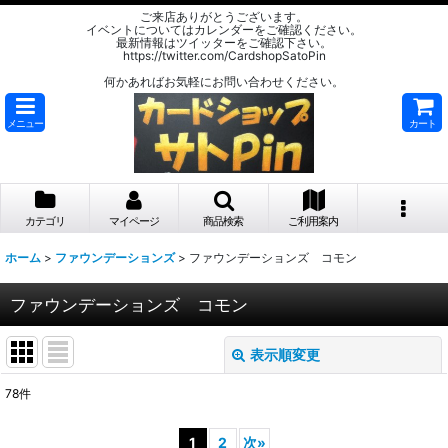
ご来店ありがとうございます。
イベントについてはカレンダーをご確認ください。
最新情報はツイッターをご確認下さい。
https://twitter.com/CardshopSatoPin
何かあればお気軽にお問い合わせください。
メニュー
カート
カテゴリ
マイページ
商品検索
ご利用案内
ホーム
>
ファウンデーションズ
>
ファウンデーションズ コモン
ファウンデーションズ コモン
表示順変更
閉じる
78
件
表示数
:
1
2
次
»