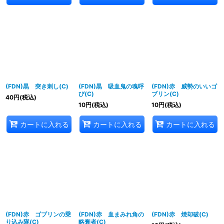
(FDN)黒 突き刺し(C)
(FDN)黒 吸血鬼の魂呼
(FDN)赤 威勢のいいゴ
び(C)
ブリン(C)
40
円
(税込)
10
円
(税込)
10
円
(税込)
カートに入れる
カートに入れる
カートに入れる
(FDN)赤 ゴブリンの乗
(FDN)赤 血まみれ角の
(FDN)赤 焼却破(C)
り込み隊(C)
略奪者(C)