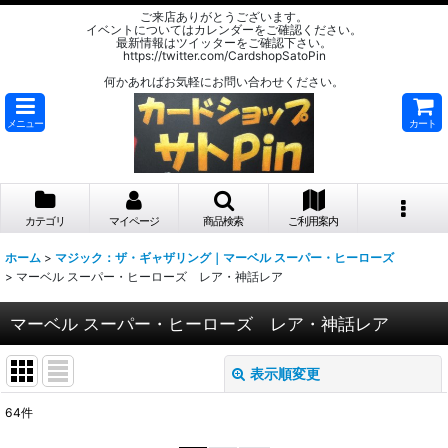
ご来店ありがとうございます。
イベントについてはカレンダーをご確認ください。
最新情報はツイッターをご確認下さい。
https://twitter.com/CardshopSatoPin
何かあればお気軽にお問い合わせください。
メニュー
カート
カテゴリ
マイページ
商品検索
ご利用案内
ホーム
>
マジック：ザ・ギャザリング｜マーベル スーパー・ヒーローズ
>
マーベル スーパー・ヒーローズ レア・神話レア
マーベル スーパー・ヒーローズ レア・神話レア
表示順変更
閉じる
64
件
表示数
: