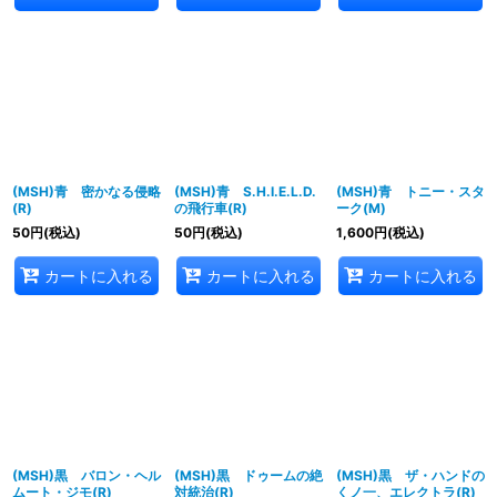
(MSH)青 密かなる侵略
(MSH)青 S.H.I.E.L.D.
(MSH)青 トニー・スタ
(R)
の飛行車(R)
ーク(M)
50
円
(税込)
50
円
(税込)
1,600
円
(税込)
カートに入れる
カートに入れる
カートに入れる
(MSH)黒 バロン・ヘル
(MSH)黒 ドゥームの絶
(MSH)黒 ザ・ハンドの
ムート・ジモ(R)
対統治(R)
くノ一、エレクトラ(R)