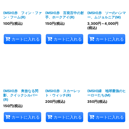
(MSH)赤 フィン・ファ
(MSH)赤 百発百中の射
(MSH)赤 ソーのハンマ
ン・フーム(R)
手、ホークアイ(R)
ー、ムジョルニア(M)
100
円
(税込)
150
円
(税込)
3,300
円
～4,000
円
(税込)
カートに入れる
カートに入れる
カートに入れる
(MSH)赤 奔放なる閃
(MSH)赤 スカーレッ
(MSH)緑 地球最強のヒ
影、クイックシルバー
ト・ウィッチ(R)
ーローたち(M)
(R)
200
円
(税込)
350
円
(税込)
150
円
(税込)
カートに入れる
カートに入れる
カートに入れる