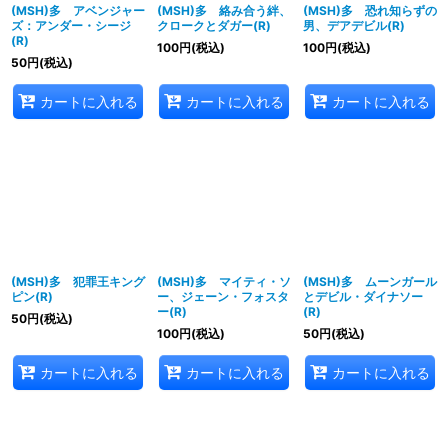
(MSH)多 アベンジャー
(MSH)多 絡み合う絆、
(MSH)多 恐れ知らずの
ズ：アンダー・シージ
クロークとダガー(R)
男、デアデビル(R)
(R)
100
円
(税込)
100
円
(税込)
50
円
(税込)
カートに入れる
カートに入れる
カートに入れる
(MSH)多 犯罪王キング
(MSH)多 マイティ・ソ
(MSH)多 ムーンガール
ピン(R)
ー、ジェーン・フォスタ
とデビル・ダイナソー
ー(R)
(R)
50
円
(税込)
100
円
(税込)
50
円
(税込)
カートに入れる
カートに入れる
カートに入れる