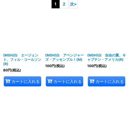
1
2
次
»
並び順
:
絞り込む
(MSH)白 エージェン
(MSH)白 アベンジャー
(MSH)白 自由の翼、キ
ト、フィル・コールソン
ズ・アッセンブル！(M)
ャプテン・アメリカ(R)
(R)
100
円
(税込)
100
円
(税込)
80
円
(税込)
カートに入れる
カートに入れる
カートに入れる