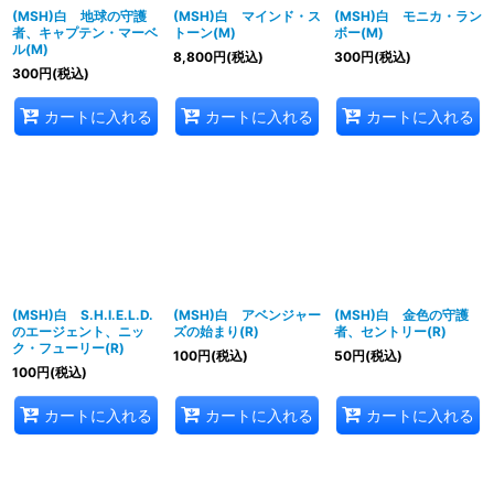
(MSH)白 地球の守護
(MSH)白 マインド・ス
(MSH)白 モニカ・ラン
者、キャプテン・マーベ
トーン(M)
ボー(M)
ル(M)
8,800
円
(税込)
300
円
(税込)
300
円
(税込)
カートに入れる
カートに入れる
カートに入れる
(MSH)白 S.H.I.E.L.D.
(MSH)白 アベンジャー
(MSH)白 金色の守護
のエージェント、ニッ
ズの始まり(R)
者、セントリー(R)
ク・フューリー(R)
100
円
(税込)
50
円
(税込)
100
円
(税込)
カートに入れる
カートに入れる
カートに入れる