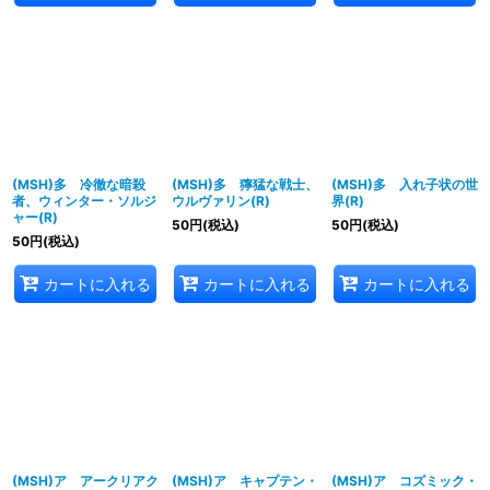
(MSH)多 冷徹な暗殺
(MSH)多 獰猛な戦士、
(MSH)多 入れ子状の世
者、ウィンター・ソルジ
ウルヴァリン(R)
界(R)
ャー(R)
50
円
(税込)
50
円
(税込)
50
円
(税込)
カートに入れる
カートに入れる
カートに入れる
(MSH)ア アークリアク
(MSH)ア キャプテン・
(MSH)ア コズミック・