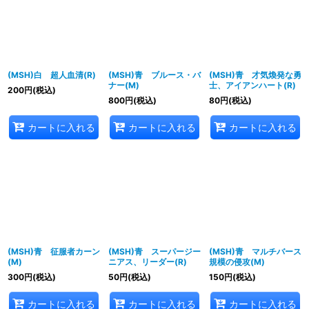
(MSH)白 超人血清(R)
(MSH)青 ブルース・バ
(MSH)青 才気煥発な勇
ナー(M)
士、アイアンハート(R)
200
円
(税込)
800
円
(税込)
80
円
(税込)
カートに入れる
カートに入れる
カートに入れる
(MSH)青 征服者カーン
(MSH)青 スーパージー
(MSH)青 マルチバース
(M)
ニアス、リーダー(R)
規模の侵攻(M)
300
円
(税込)
50
円
(税込)
150
円
(税込)
カートに入れる
カートに入れる
カートに入れる