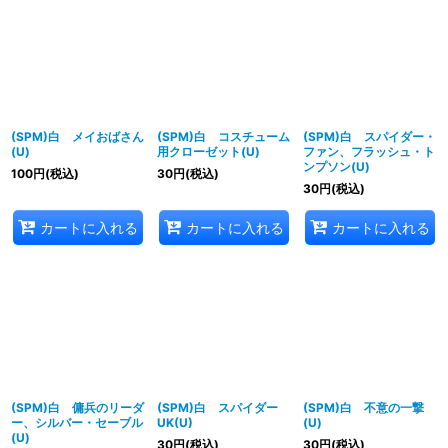
並び順
:
絞り込む
(SPM)白 メイおばさん
(SPM)白 コスチューム
(SPM)白 スパイダー・
(U)
用クローゼット(U)
ファン、フラッシュ・ト
ンプソン(U)
100
円
(税込)
30
円
(税込)
30
円
(税込)
カートに入れる
カートに入れる
カートに入れる
(SPM)白 傭兵のリーダ
(SPM)白 スパイダー
(SPM)白 不意の一撃
ー、シルバー・セーブル
UK(U)
(U)
(U)
30
円
(税込)
30
円
(税込)