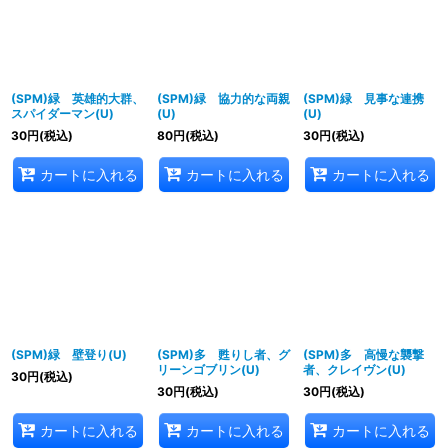
(SPM)緑 英雄的大群、
(SPM)緑 協力的な両親
(SPM)緑 見事な連携
スパイダーマン(U)
(U)
(U)
30
円
(税込)
80
円
(税込)
30
円
(税込)
カートに入れる
カートに入れる
カートに入れる
(SPM)緑 壁登り(U)
(SPM)多 甦りし者、グ
(SPM)多 高慢な襲撃
リーンゴブリン(U)
者、クレイヴン(U)
30
円
(税込)
30
円
(税込)
30
円
(税込)
カートに入れる
カートに入れる
カートに入れる