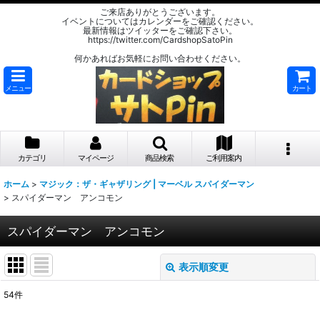
ご来店ありがとうございます。
イベントについてはカレンダーをご確認ください。
最新情報はツイッターをご確認下さい。
https://twitter.com/CardshopSatoPin
何かあればお気軽にお問い合わせください。
メニュー
カート
カテゴリ
マイページ
商品検索
ご利用案内
ホーム
>
マジック：ザ・ギャザリング | マーベル スパイダーマン
>
スパイダーマン アンコモン
スパイダーマン アンコモン
表示順変更
閉じる
54
件
表示数
: