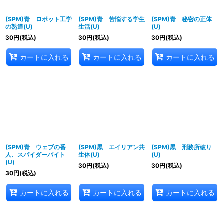
(SPM)青 ロボット工学
(SPM)青 苦悩する学生
(SPM)青 秘密の正体
の熟達(U)
生活(U)
(U)
30
円
(税込)
30
円
(税込)
30
円
(税込)
カートに入れる
カートに入れる
カートに入れる
(SPM)青 ウェブの番
(SPM)黒 エイリアン共
(SPM)黒 刑務所破り
人、スパイダーバイト
生体(U)
(U)
(U)
30
円
(税込)
30
円
(税込)
30
円
(税込)
カートに入れる
カートに入れる
カートに入れる