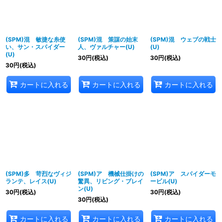
(SPM)混 敏捷な糸使
(SPM)混 策謀の始末
(SPM)混 ウェブの戦士
い、サン・スパイダー
人、ヴァルチャー(U)
(U)
(U)
30
円
(税込)
30
円
(税込)
30
円
(税込)
カートに入れる
カートに入れる
カートに入れる
(SPM)多 苛烈なヴィジ
(SPM)ア 機械仕掛けの
(SPM)ア スパイダーモ
ランテ、レイス(U)
驚異、リビング・ブレイ
ービル(U)
ン(U)
30
円
(税込)
30
円
(税込)
30
円
(税込)
カートに入れる
カートに入れる
カートに入れる