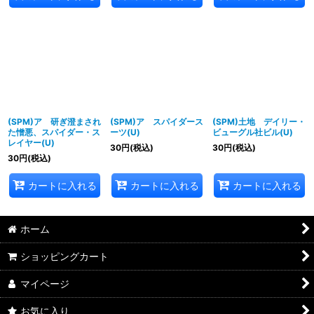
(SPM)ア 研ぎ澄まされ
(SPM)ア スパイダース
(SPM)土地 デイリー・
た憎悪、スパイダー・ス
ーツ(U)
ビューグル社ビル(U)
レイヤー(U)
30
円
(税込)
30
円
(税込)
30
円
(税込)
カートに入れる
カートに入れる
カートに入れる
ホーム
ショッピングカート
マイページ
お気に入り