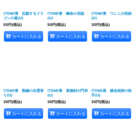
(TDM)青 乱動するドラ
(TDM)青 幽体の否認
(TDM)青 ウレニの拒絶
ゴンの嵐(U)
(U)
(U)
50
円
(税込)
50
円
(税込)
30
円
(税込)
カートに入れる
カートに入れる
カートに入れる
(TDM)青 熟練の氷壁登
(TDM)青 展翅剣の門弟
(TDM)黒 錬金術師の助
り(U)
(U)
手(U)
30
円
(税込)
30
円
(税込)
30
円
(税込)
カートに入れる
カートに入れる
カートに入れる