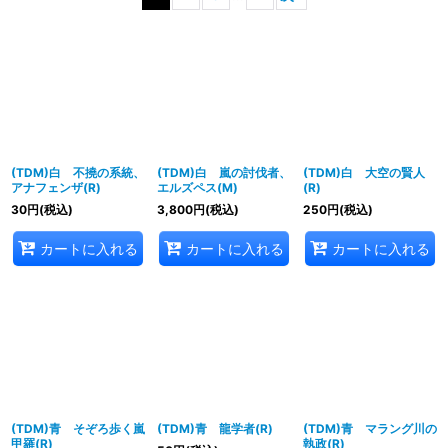
表示数
:
並び順
:
絞り込む
(TDM)白 不撓の系統、
(TDM)白 嵐の討伐者、
(TDM)白 大空の賢人
アナフェンザ(R)
エルズペス(M)
(R)
30
円
(税込)
3,800
円
(税込)
250
円
(税込)
カートに入れる
カートに入れる
カートに入れる
(TDM)青 そぞろ歩く嵐
(TDM)青 龍学者(R)
(TDM)青 マラング川の
甲羅(R)
執政(R)