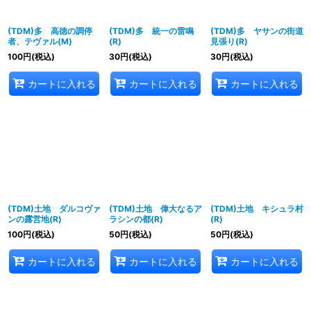
(TDM)多 高徳の調停
(TDM)多 統一の雷鳴
(TDM)多 ヤサンの街道
者、テヴァル(M)
(R)
見張り(R)
100
円
(税込)
30
円
(税込)
30
円
(税込)
カートに入れる
カートに入れる
カートに入れる
(TDM)土地 ダルコヴァ
(TDM)土地 偉大なるア
(TDM)土地 キシュラ村
ンの露営地(R)
ラシンの都(R)
(R)
100
円
(税込)
50
円
(税込)
50
円
(税込)
カートに入れる
カートに入れる
カートに入れる