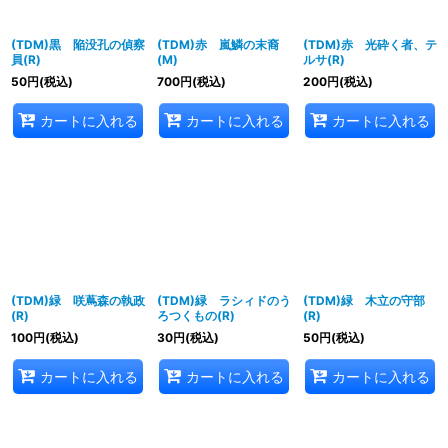
(TDM)黒 陥没孔の偵察
(TDM)赤 嵐鱗の末裔
(TDM)赤 光砕く者、テ
員(R)
(M)
ルサ(R)
50
円
(税込)
700
円
(税込)
200
円
(税込)
カートに入れる
カートに入れる
カートに入れる
(TDM)緑 咲蔦森の執政
(TDM)緑 ラシィドのう
(TDM)緑 木立の守部
(R)
ろつくもの(R)
(R)
100
円
(税込)
30
円
(税込)
50
円
(税込)
カートに入れる
カートに入れる
カートに入れる