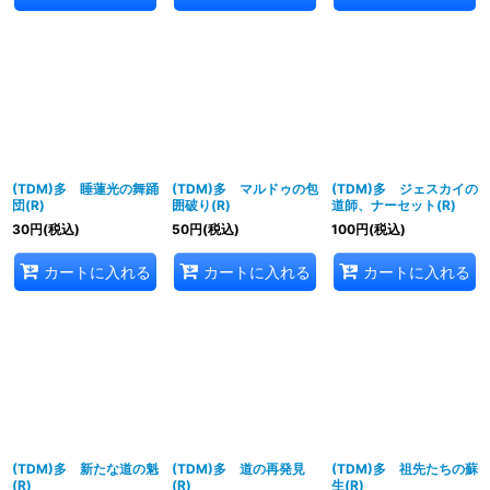
(TDM)多 睡蓮光の舞踊
(TDM)多 マルドゥの包
(TDM)多 ジェスカイの
団(R)
囲破り(R)
道師、ナーセット(R)
30
円
(税込)
50
円
(税込)
100
円
(税込)
カートに入れる
カートに入れる
カートに入れる
(TDM)多 新たな道の魁
(TDM)多 道の再発見
(TDM)多 祖先たちの蘇
(R)
(R)
生(R)