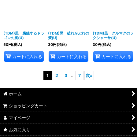
(TDM)黒 腐蝕するドラ
(TDM)黒 破れかぶれの
(TDM)黒 グルマグのラ
ゴンの嵐(U)
策(U)
クシャーサ(U)
50
円
(税込)
30
円
(税込)
30
円
(税込)
カートに入れる
カートに入れる
カートに入れる
1
2
3
...
7
次
»
ホーム
ショッピングカート
マイページ
お気に入り