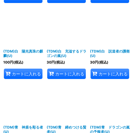
(TDM)白 陽光真珠の麒
(TDM)白 充溢するドラ
(TDM)白 説道者の護衛
麟(U)
ゴンの嵐(U)
(U)
100
円
(税込)
30
円
(税込)
30
円
(税込)
カートに入れる
カートに入れる
カートに入れる
(TDM)青 神盾を彫る者
(TDM)青 締めつける賢
(TDM)青 ドラゴンの嵐
(U)
者(U)
の予報者(U)