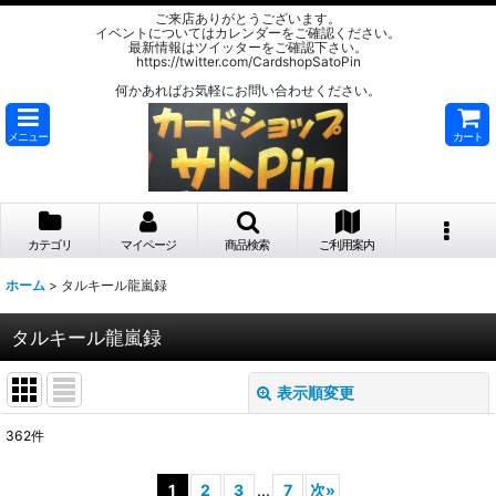
ご来店ありがとうございます。
イベントについてはカレンダーをご確認ください。
最新情報はツイッターをご確認下さい。
https://twitter.com/CardshopSatoPin
何かあればお気軽にお問い合わせください。
メニュー
カート
カテゴリ
マイページ
商品検索
ご利用案内
ホーム
>
タルキール龍嵐録
タルキール龍嵐録
表示順変更
閉じる
362
件
サブカテゴリ
:
1
2
3
...
7
次
»