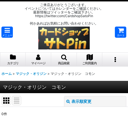
ご来店ありがとうございます。
イベントについてはカレンダーをご確認ください。
最新情報はツイッターをご確認下さい。
https://twitter.com/CardshopSatoPin
何かあればお気軽にお問い合わせください。
メニュー
カート
カテゴリ
マイページ
商品検索
ご利用案内
ホーム
>
マジック・オリジン
>
マジック・オリジン コモン
マジック・オリジン コモン
表示順変更
閉じる
0
件
表示数
: