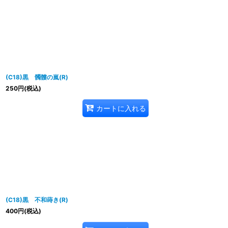
(C18)黒 髑髏の嵐(R)
250
円
(税込)
カートに入れる
(C18)黒 不和蒔き(R)
400
円
(税込)