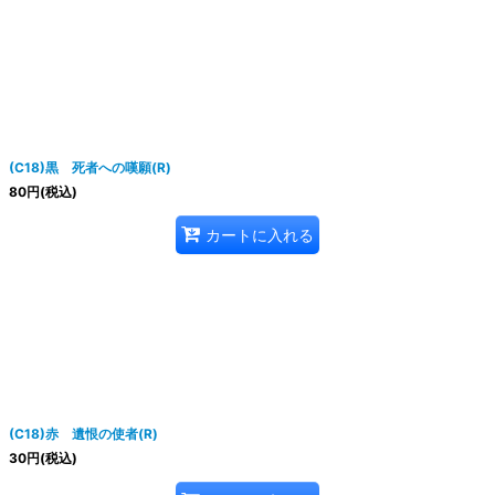
(C18)黒 死者への嘆願(R)
80
円
(税込)
カートに入れる
(C18)赤 遺恨の使者(R)
30
円
(税込)