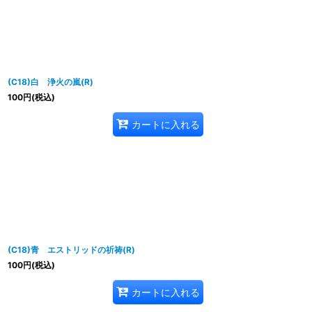
並び順
:
(C18)白 浄火の嵐(R)
100
円
(税込)
カートに入れる
(C18)青 エストリッドの祈祷(R)
100
円
(税込)
カートに入れる