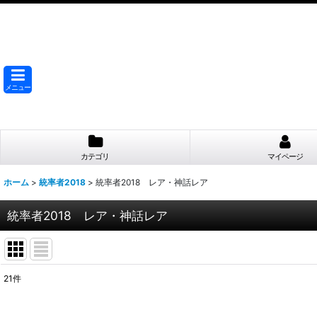
メニュー
カテゴリ
マイページ
ホーム
>
統率者2018
>
統率者2018 レア・神話レア
統率者2018 レア・神話レア
21
件
表示数
: