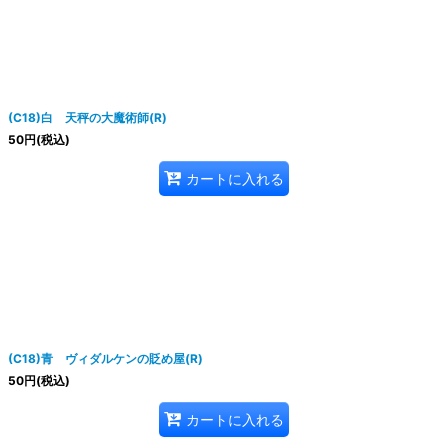
絞り込む
(C18)白 天秤の大魔術師(R)
50
円
(税込)
カートに入れる
(C18)青 ヴィダルケンの貶め屋(R)
50
円
(税込)
カートに入れる