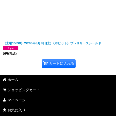
表示数
:
並び順
:
《土曜15:30》2026年8月8日(土)《ホビット》プレリリースシールド
0
円
(税込)
カートに入れる
ホーム
ショッピングカート
マイページ
お気に入り