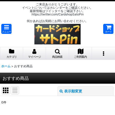
ご来店ありがとうございます。
イベントについてはカレンダーをご確認ください。
最新情報はツイッターをご確認下さい。
https://twitter.com/CardshopSatoPin
何かあればお気軽にお問い合わせください。
メニュー
カート
カテゴリ
マイページ
商品検索
ご利用案内
ホーム
>
おすすめ商品
おすすめ商品
表示順変更
閉じる
0
件
表示数
: