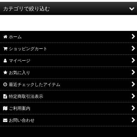
並び順
:
カテゴリで絞り込む
絞り込む
マジック：ザ・ギャザリング｜ホビット
ホーム
大会参加
ショッピングカート
特価商品
マイページ
マジック：ザ・ギャザリング｜マーベル スーパー・ヒーローズ
お気に入り
ストリクスヘイヴンの秘密
最近チェックしたアイテム
マジック：ザ・ギャザリング | ミュータント タートルズ
特定商取引法表示
ローウィンの昏明
ご利用案内
マジック：ザ・ギャザリング | アバター 伝説の少年アン
お問い合わせ
マジック：ザ・ギャザリング | マーベル スパイダーマン