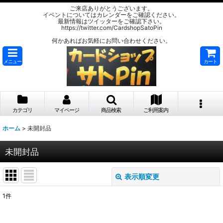
ご来店ありがとうございます。
イベントについてはカレンダーをご確認ください。
最新情報はツイッターをご確認下さい。
https://twitter.com/CardshopSatoPin
何かあればお気軽にお問い合わせください。
メニュー
カート
カテゴリ
マイページ
商品検索
ご利用案内
ホーム
>
未開封品
未開封品
表示順変更
閉じる
1
件
表示数
: