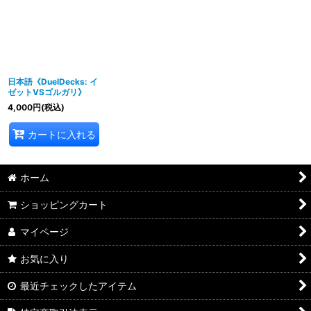
並び順
:
絞り込む
日本語《DuelDecks: イ
ゼットVSゴルガリ》
4,000
円
(税込)
カートに入れる
ホーム
ショッピングカート
マイページ
お気に入り
最近チェックしたアイテム