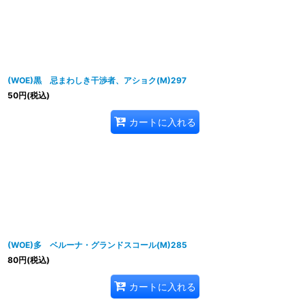
並び順
:
(WOE)黒 忌まわしき干渉者、アショク(M)297
50
円
(税込)
カートに入れる
(WOE)多 ベルーナ・グランドスコール(M)285
80
円
(税込)
カートに入れる