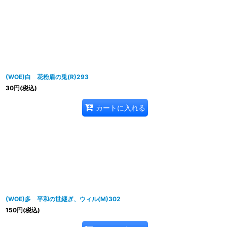
(WOE)白 花粉盾の兎(R)293
30
円
(税込)
カートに入れる
(WOE)多 平和の世継ぎ、ウィル(M)302
150
円
(税込)