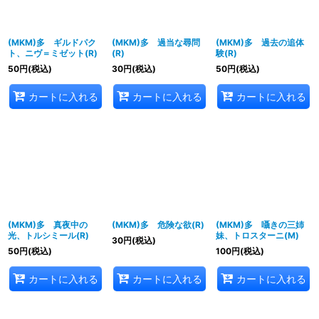
(MKM)多 ギルドパク
(MKM)多 過当な尋問
(MKM)多 過去の追体
ト、ニヴ＝ミゼット(R)
(R)
験(R)
50
円
(税込)
30
円
(税込)
50
円
(税込)
カートに入れる
カートに入れる
カートに入れる
(MKM)多 真夜中の
(MKM)多 危険な欲(R)
(MKM)多 囁きの三姉
光、トルシミール(R)
妹、トロスターニ(M)
30
円
(税込)
50
円
(税込)
100
円
(税込)
カートに入れる
カートに入れる
カートに入れる