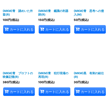
(MKM)青 謎めいた外
(MKM)青 鑑識の利器
(MKM)青 思考への侵
套(R)
師(R)
入(M)
100
円
(税込)
150
円
(税込)
50
円
(税込)
カートに入れる
カートに入れる
カートに入れる
(MKM)青 プロフトの
(MKM)青 犯行現場の
(MKM)黒 有刺の給仕
映像記憶(R)
再現(R)
(R)
380
円
(税込)
100
円
(税込)
30
円
(税込)
カートに入れる
カートに入れる
カートに入れる