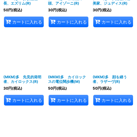
長、エズリム(R)
頭、アイゾーニ(R)
美家、ジュディス(R)
50
円
(税込)
30
円
(税込)
30
円
(税込)
カートに入れる
カートに入れる
カートに入れる
(MKM)多 先見的発明
(MKM)多 カイロック
(MKM)多 顔を繕う
者、カイロックス(R)
スの電位闊歩機(M)
者、ラザーヴ(R)
30
円
(税込)
50
円
(税込)
50
円
(税込)
カートに入れる
カートに入れる
カートに入れる