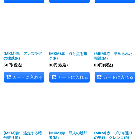
(MKM)赤 アンズラグ
(MKM)赤 点と点を繋
(MKM)赤 早められた
の猛威(R)
ぐ(R)
相続(M)
50
円
(税込)
30
円
(税込)
80
円
(税込)
カートに入れる
カートに入れる
カートに入れる
(MKM)赤 逃走する暗
(MKM)赤 罪人の焼却
(MKM)赤 ブリキ通り
号破り(R)
者(M)
の男爵、クレンコ(R)