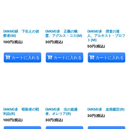
(MKM)緑 下生えの偵
(MKM)多 正義の幽
(MKM)多 捜査の達
察者(M)
霊、アグルス・コス(M)
人、アルキスト・プロフ
ト(M)
100
円
(税込)
30
円
(税込)
50
円
(税込)
カートに入れる
カートに入れる
カートに入れる
(MKM)多 暗殺者の戦
(MKM)多 法の超越
(MKM)多 血痕鑑定(R)
利品(R)
者、オレリア(R)
30
円
(税込)
100
円
(税込)
30
円
(税込)