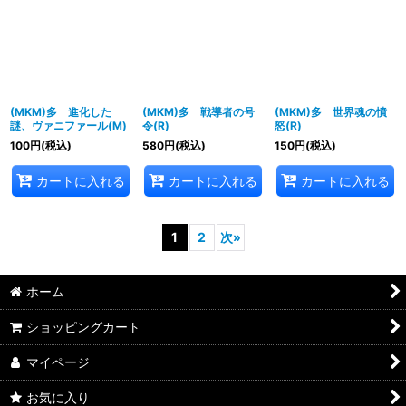
(MKM)多 進化した
(MKM)多 戦導者の号
(MKM)多 世界魂の憤
謎、ヴァニファール(M)
令(R)
怒(R)
100
円
(税込)
580
円
(税込)
150
円
(税込)
カートに入れる
カートに入れる
カートに入れる
1
2
次
»
ホーム
ショッピングカート
マイページ
お気に入り