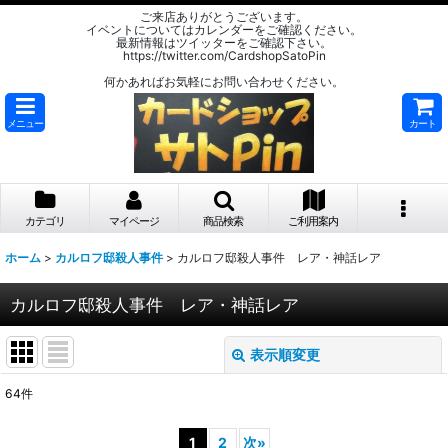
ご来店ありがとうございます。
イベントについてはカレンダーをご確認ください。
最新情報はツイッターをご確認下さい。
https://twitter.com/CardshopSatoPin
何かあればお気軽にお問い合わせください。
メニュー
カート
カテゴリ
マイページ
商品検索
ご利用案内
ホーム
>
カルロフ邸殺人事件
>
カルロフ邸殺人事件 レア・神話レア
カルロフ邸殺人事件 レア・神話レア
表示順変更
閉じる
64
件
表示数
:
1
2
次
»