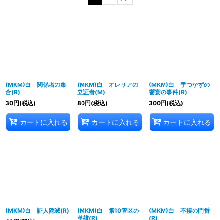
並び順
:
絞り込む
(MKM)白 関係者の集
(MKM)白 オレリアの
(MKM)白 手つかずの
合(R)
立証者(M)
饗宴の事件(R)
30
円
(税込)
80
円
(税込)
300
円
(税込)
カートに入れる
カートに入れる
カートに入れる
(MKM)白 証人隠滅(R)
(MKM)白 第10管区の
(MKM)白 不撓の門番
英雄(R)
(R)