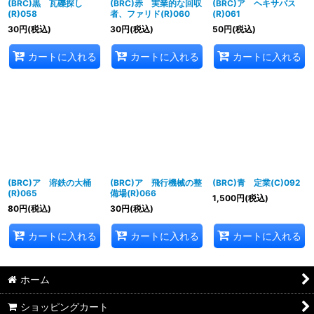
(BRC)黒 瓦礫探し
(BRC)赤 実業的な回収
(BRC)ア ヘキサバス
(R)058
者、ファリド(R)060
(R)061
30
円
(税込)
30
円
(税込)
50
円
(税込)
カートに入れる
カートに入れる
カートに入れる
(BRC)ア 溶鉄の大桶
(BRC)ア 飛行機械の整
(BRC)青 定業(C)092
(R)065
備場(R)066
1,500
円
(税込)
80
円
(税込)
30
円
(税込)
カートに入れる
カートに入れる
カートに入れる
ホーム
ショッピングカート