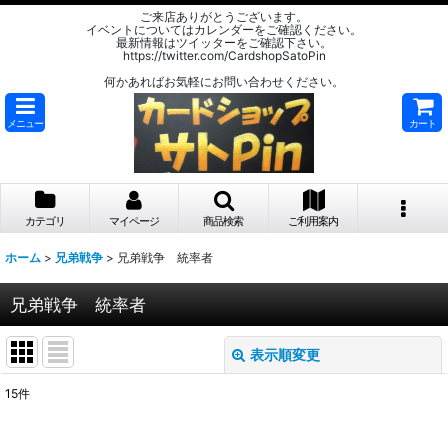
ご来店ありがとうございます。
イベントについてはカレンダーをご確認ください。
最新情報はツイッターをご確認下さい。
https://twitter.com/CardshopSatoPin
何かあればお気軽にお問い合わせください。
メニュー
カート
カテゴリ
マイページ
商品検索
ご利用案内
ホーム
>
兄弟戦争
>
兄弟戦争 統率者
兄弟戦争 統率者
表示順変更
閉じる
15
件
表示数
: