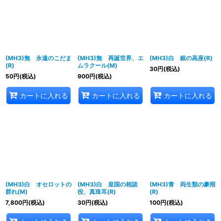
並び順
:
絞り込む
(MH3)無 永遠のこだま
(MH3)無 再誕世界、エ
(MH3)白 銀の高座(R)
(R)
ムラクール(M)
30
円
(税込)
50
円
(税込)
900
円
(税込)
カートに入れる
カートに入れる
カートに入れる
(MH3)白 オセロットの
(MH3)白 皇国の相談
(MH3)青 両生類の豪雨
群れ(M)
役、真珠耳(R)
(R)
7,800
円
(税込)
30
円
(税込)
100
円
(税込)