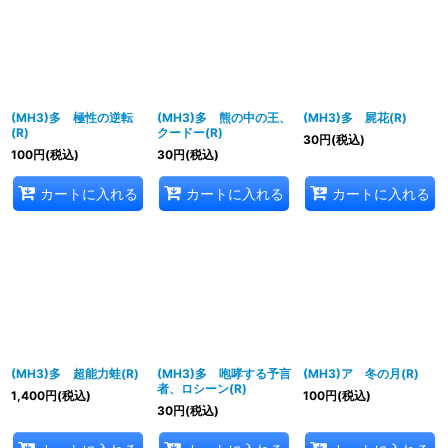
(MH3)多 極性の逆転
(MH3)多 熊の中の王、
(MH3)多 屍花(R)
(R)
クードー(R)
30
円
(税込)
100
円
(税込)
30
円
(税込)
カートに入れる
カートに入れる
カートに入れる
(MH3)多 超能力蛙(R)
(MH3)多 咆哮する予言
(MH3)ア 冬の月(R)
者、ロシーン(R)
1,400
円
(税込)
100
円
(税込)
30
円
(税込)