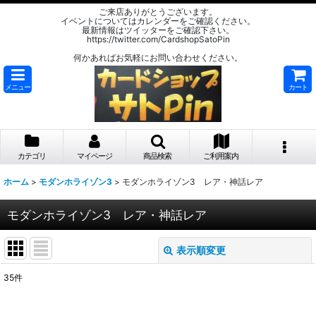
ご来店ありがとうございます。
イベントについてはカレンダーをご確認ください。
最新情報はツイッターをご確認下さい。
https://twitter.com/CardshopSatoPin
何かあればお気軽にお問い合わせください。
メニュー
カート
カテゴリ
マイページ
商品検索
ご利用案内
ホーム
>
モダンホライゾン3
>
モダンホライゾン3 レア・神話レア
モダンホライゾン3 レア・神話レア
表示順変更
閉じる
35
件
表示数
: