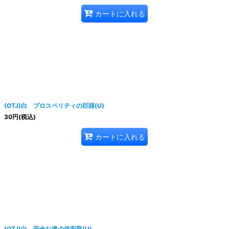
カートに入れる
(OTJ)白 プロスペリティの巨頭(U)
30
円
(税込)
カートに入れる
(OTJ)白 安全な道の保安官(U)