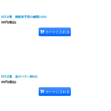
(OTJ)青 精鋭射手団の鍵開け(U)
30
円
(税込)
カートに入れる
(OTJ)黒 血のペテン師(U)
30
円
(税込)
カートに入れる