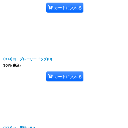
カートに入れる
(OTJ)白 プレーリードッグ(U)
30
円
(税込)
カートに入れる
(OTJ)白 雲飼い(U)