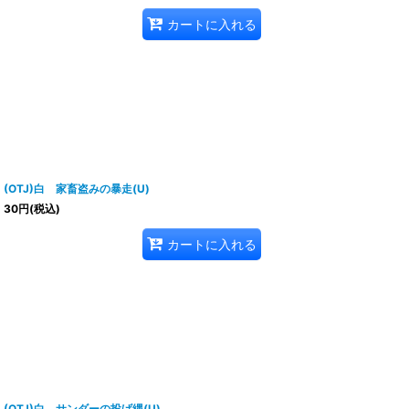
カートに入れる
(OTJ)白 家畜盗みの暴走(U)
30
円
(税込)
カートに入れる
(OTJ)白 サンダーの投げ縄(U)