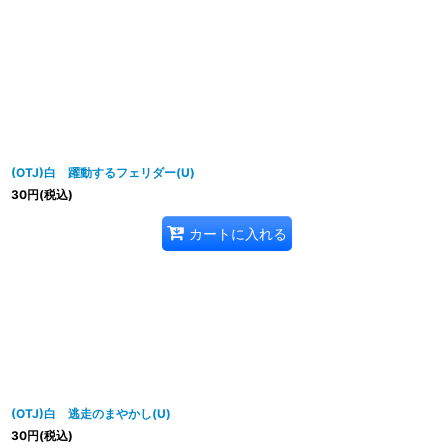
並び順
:
(OTJ)白 躍動するフェリダー(U)
30
円
(税込)
カートに入れる
(OTJ)白 逃走のまやかし(U)
30
円
(税込)