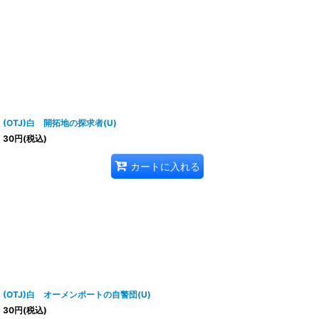
(OTJ)白 開拓地の探求者(U)
30
円
(税込)
カートに入れる
(OTJ)白 オーメンポートの自警団(U)
30
円
(税込)