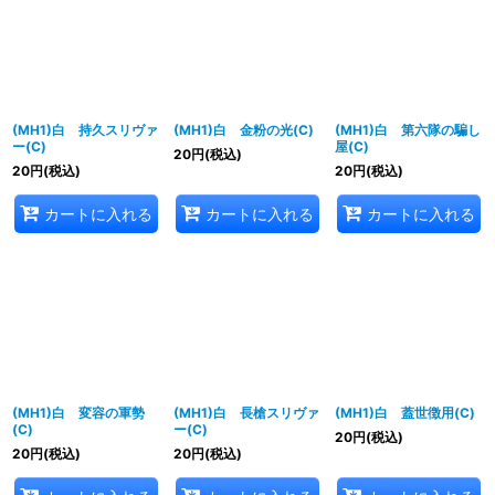
並び順
:
絞り込む
(MH1)白 持久スリヴァ
(MH1)白 金粉の光(C)
(MH1)白 第六隊の騙し
ー(C)
屋(C)
20
円
(税込)
20
円
(税込)
20
円
(税込)
カートに入れる
カートに入れる
カートに入れる
(MH1)白 変容の軍勢
(MH1)白 長槍スリヴァ
(MH1)白 蓋世徴用(C)
(C)
ー(C)
20
円
(税込)
20
円
(税込)
20
円
(税込)