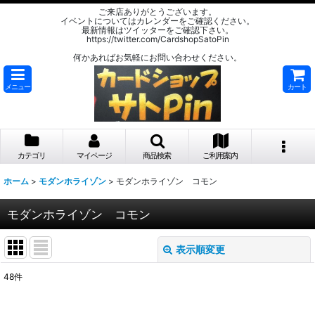
ご来店ありがとうございます。
イベントについてはカレンダーをご確認ください。
最新情報はツイッターをご確認下さい。
https://twitter.com/CardshopSatoPin
何かあればお気軽にお問い合わせください。
メニュー
カート
カテゴリ
マイページ
商品検索
ご利用案内
ホーム
>
モダンホライゾン
>
モダンホライゾン コモン
モダンホライゾン コモン
表示順変更
閉じる
48
件
表示数
: