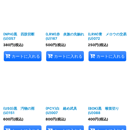
並び順
:
絞り込む
(NPH)黒 四肢切断
(LRW)赤 炎族の先触れ
(LRW)青 メロウの交易
(U)057
(U)167
(U)072
380
円
(税込)
500
円
(税込)
250
円
(税込)
カートに入れる
カートに入れる
カートに入れる
(USG)黒 汚物の雨
(PCY)白 絡め武具
(BOK)黒 喉笛切り
(U)151
(U)007
(U)088
600
円
(税込)
800
円
(税込)
400
円
(税込)