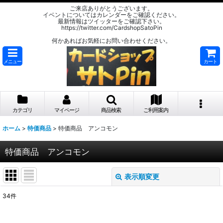
ご来店ありがとうございます。
イベントについてはカレンダーをご確認ください。
最新情報はツイッターをご確認下さい。
https://twitter.com/CardshopSatoPin
何かあればお気軽にお問い合わせください。
メニュー
カート
カテゴリ
マイページ
商品検索
ご利用案内
ホーム
>
特価商品
>
特価商品 アンコモン
特価商品 アンコモン
表示順変更
閉じる
34
件
表示数
: