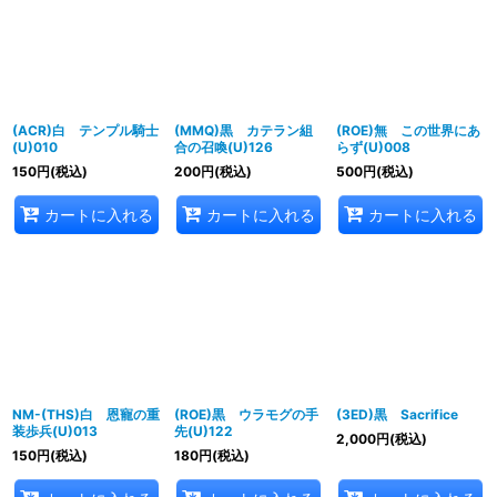
(ACR)白 テンプル騎士
(MMQ)黒 カテラン組
(ROE)無 この世界にあ
(U)010
合の召喚(U)126
らず(U)008
150
円
(税込)
200
円
(税込)
500
円
(税込)
カートに入れる
カートに入れる
カートに入れる
NM-(THS)白 恩寵の重
(ROE)黒 ウラモグの手
(3ED)黒 Sacrifice
装歩兵(U)013
先(U)122
2,000
円
(税込)
150
円
(税込)
180
円
(税込)