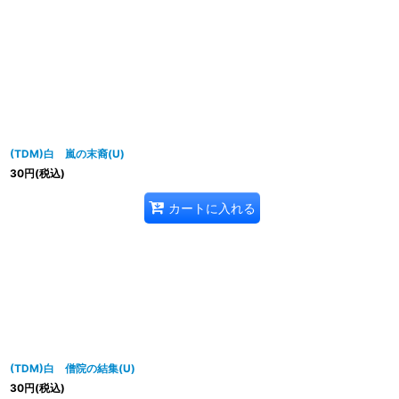
並び順
:
(TDM)白 嵐の末裔(U)
30
円
(税込)
カートに入れる
(TDM)白 僧院の結集(U)
30
円
(税込)