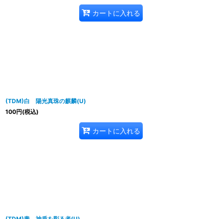
カートに入れる
(TDM)白 陽光真珠の麒麟(U)
100
円
(税込)
カートに入れる
(TDM)青 神盾を彫る者(U)