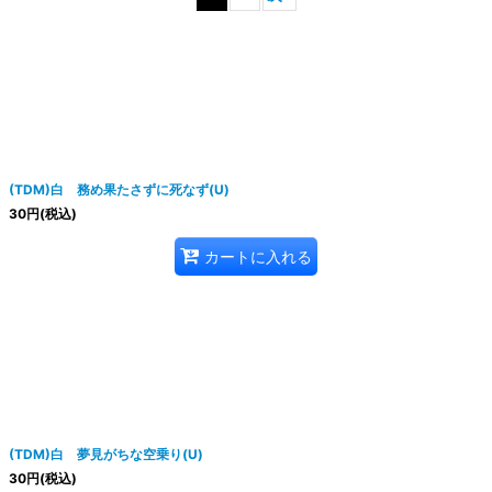
絞り込む
(TDM)白 務め果たさずに死なず(U)
30
円
(税込)
カートに入れる
(TDM)白 夢見がちな空乗り(U)
30
円
(税込)