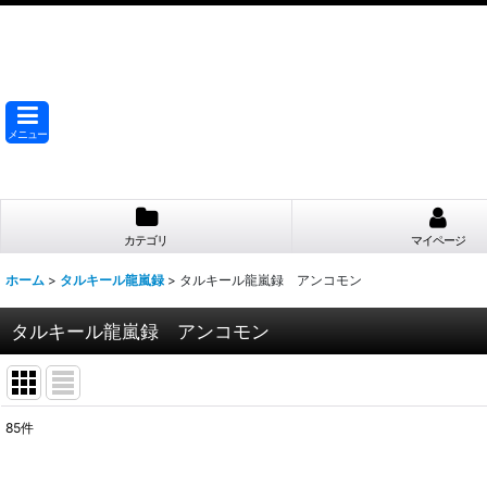
メニュー
カテゴリ
マイページ
ホーム
>
タルキール龍嵐録
>
タルキール龍嵐録 アンコモン
タルキール龍嵐録 アンコモン
85
件
表示数
: