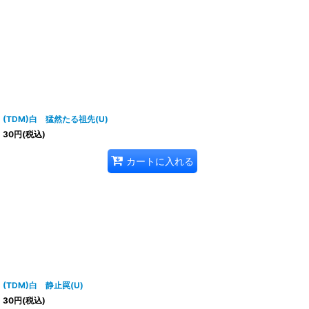
(TDM)白 猛然たる祖先(U)
30
円
(税込)
カートに入れる
(TDM)白 静止罠(U)
30
円
(税込)