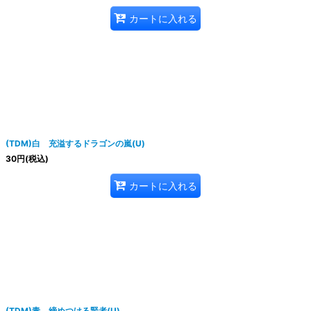
カートに入れる
(TDM)白 充溢するドラゴンの嵐(U)
30
円
(税込)
カートに入れる
(TDM)青 締めつける賢者(U)