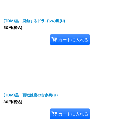
(TDM)黒 腐蝕するドラゴンの嵐(U)
50
円
(税込)
カートに入れる
(TDM)黒 百戦錬磨の古参兵(U)
30
円
(税込)
カートに入れる