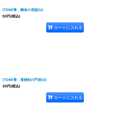
(TDM)青 幽体の否認(U)
50
円
(税込)
カートに入れる
(TDM)青 展翅剣の門弟(U)
30
円
(税込)
カートに入れる