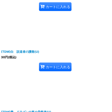
カートに入れる
(TDM)白 説道者の護衛(U)
30
円
(税込)
カートに入れる
(TDM)青 ドラゴンの嵐の予報者(U)