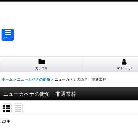
メニュー
カテゴリ
マイページ
ホーム
>
ニューカペナの街角
>
ニューカペナの街角 非通常枠
ニューカペナの街角 非通常枠
20
件
表示数
: