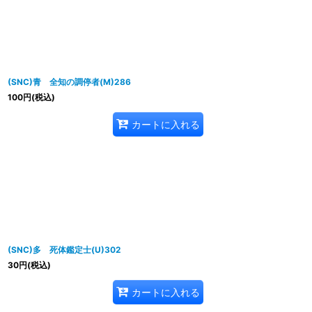
並び順
:
(SNC)青 全知の調停者(M)286
100
円
(税込)
カートに入れる
(SNC)多 死体鑑定士(U)302
30
円
(税込)
カートに入れる