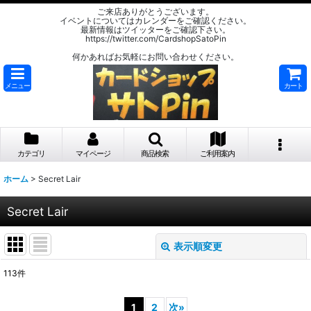
ご来店ありがとうございます。
イベントについてはカレンダーをご確認ください。
最新情報はツイッターをご確認下さい。
https://twitter.com/CardshopSatoPin
何かあればお気軽にお問い合わせください。
メニュー
カート
カテゴリ
マイページ
商品検索
ご利用案内
ホーム
>
Secret Lair
Secret Lair
表示順変更
閉じる
113
件
表示数
:
1
2
次
»