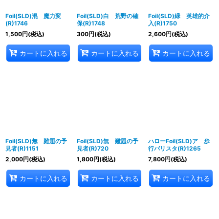
Foil(SLD)混 魔力変
Foil(SLD)白 荒野の確
Foil(SLD)緑 英雄的介
(R)1746
保(R)1748
入(R)1750
1,500
円
(税込)
300
円
(税込)
2,600
円
(税込)
カートに入れる
カートに入れる
カートに入れる
Foil(SLD)無 難題の予
Foil(SLD)無 難題の予
ハローFoil(SLD)ア 歩
見者(R)1151
見者(R)720
行バリスタ(R)1265
2,000
円
(税込)
1,800
円
(税込)
7,800
円
(税込)
カートに入れる
カートに入れる
カートに入れる