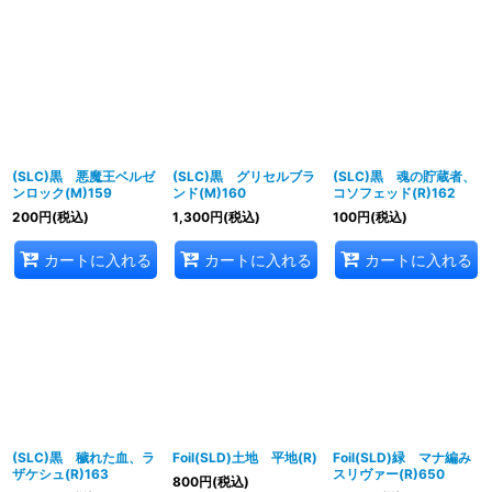
(SLC)黒 悪魔王ベルゼ
(SLC)黒 グリセルブラ
(SLC)黒 魂の貯蔵者、
ンロック(M)159
ンド(M)160
コソフェッド(R)162
200
円
(税込)
1,300
円
(税込)
100
円
(税込)
カートに入れる
カートに入れる
カートに入れる
(SLC)黒 穢れた血、ラ
Foil(SLD)土地 平地(R)
Foil(SLD)緑 マナ編み
ザケシュ(R)163
スリヴァー(R)650
800
円
(税込)