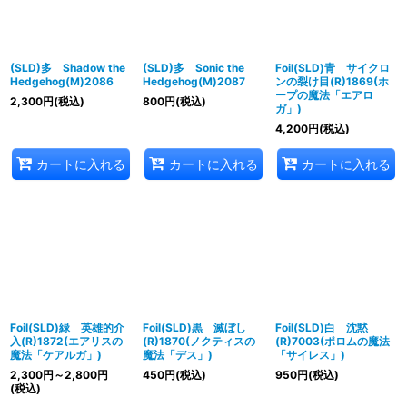
(SLD)多 Shadow the
(SLD)多 Sonic the
Foil(SLD)青 サイクロ
Hedgehog(M)2086
Hedgehog(M)2087
ンの裂け目(R)1869(ホ
ープの魔法「エアロ
2,300
円
(税込)
800
円
(税込)
ガ」)
4,200
円
(税込)
カートに入れる
カートに入れる
カートに入れる
Foil(SLD)緑 英雄的介
Foil(SLD)黒 滅ぼし
Foil(SLD)白 沈黙
入(R)1872(エアリスの
(R)1870(ノクティスの
(R)7003(ポロムの魔法
魔法「ケアルガ」)
魔法「デス」)
「サイレス」)
2,300
円
～2,800
円
450
円
(税込)
950
円
(税込)
(税込)