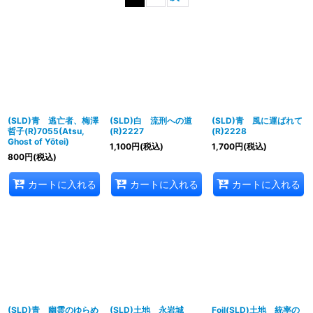
並び順
:
絞り込む
(SLD)青 逃亡者、梅澤
(SLD)白 流刑への道
(SLD)青 風に運ばれて
哲子(R)7055(Atsu,
(R)2227
(R)2228
Ghost of Yōtei)
1,100
円
(税込)
1,700
円
(税込)
800
円
(税込)
カートに入れる
カートに入れる
カートに入れる
(SLD)青 幽霊のゆらめ
(SLD)土地 永岩城
Foil(SLD)土地 統率の