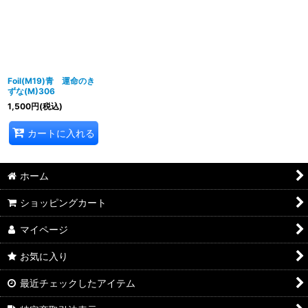
並び順
:
絞り込む
Foil(M19)青 運命のき
ずな(M)306
1,500
円
(税込)
カートに入れる
ホーム
ショッピングカート
マイページ
お気に入り
最近チェックしたアイテム