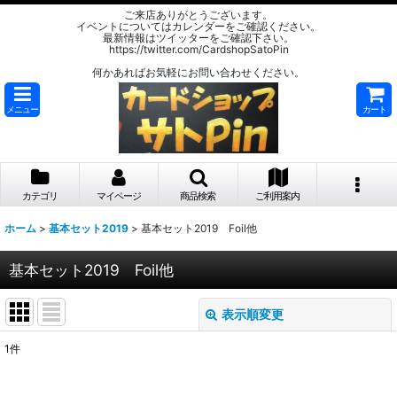
ご来店ありがとうございます。
イベントについてはカレンダーをご確認ください。
最新情報はツイッターをご確認下さい。
https://twitter.com/CardshopSatoPin
何かあればお気軽にお問い合わせください。
メニュー
カート
カテゴリ
マイページ
商品検索
ご利用案内
ホーム
>
基本セット2019
>
基本セット2019 Foil他
基本セット2019 Foil他
表示順変更
閉じる
1
件
表示数
: