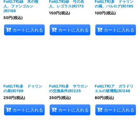
Foil(LTR)緑 木の牧
Foil(LTR)緑 弓の名
Foil(LTR)多 ドゥリン
人、ファンゴルン
人、レゴラス(R)173
の禍、バルログ(R)195
(R)166
150
円
(税込)
100
円
(税込)
50
円
(税込)
カートに入れる
カートに入れる
カートに入れる
Foil(LTR)多 ドゥリン
Foil(LTR)多 サウロン
Foil(LTR)ア ガラドリ
の扉(R)199
の交換条件(R)225
エルの玻璃瓶(R)248
250
円
(税込)
350
円
(税込)
80
円
(税込)
カートに入れる
カートに入れる
カートに入れる