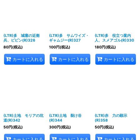
(LTR)多 城塞の近衛
(LTR)多 サムワイズ・
(LTR)多 役立つ案内
兵、ピピン(R)326
ギャムジー(R)327
人、スメアゴル(R)330
80
円
(税込)
100
円
(税込)
180
円
(税込)
カートに入れる
カートに入れる
カートに入れる
(LTR)土地 モリアの坑
(LTR)土地 裂け谷
(LTR)赤 力の顕示
道(R)342
(R)344
(R)358
50
円
(税込)
300
円
(税込)
50
円
(税込)
カートに入れる
カートに入れる
カートに入れる