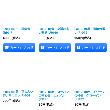
並び順
:
絞り込む
Foil(LTR)白 再鍛造
Foil(LTR)青 会議の末
Foil(LTR)黒 指輪の誘
(R)017
の熟慮(U)046
い(R)079
400
円
(税込)
30
円
(税込)
150
円
(税込)
カートに入れる
カートに入れる
カートに入れる
Foil(LTR)黒 死人占い
Foil(LTR)赤 ローハン
Foil(LTR)赤 ドワーフ
師、サウロン(R)106
の軍団長、エオメル
の特使、グローイン
(R)120
(R)132
200
円
(税込)
50
円
(税込)
50
円
(税込)