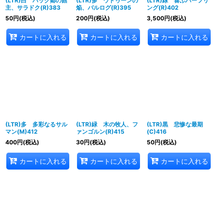
(LTR)白 バック郷の館
(LTR)多 ウドゥーンの
(LTR)緑 喜ぶハーフリ
主、サラドク(R)383
焔、バルログ(R)395
ング(R)402
50
円
(税込)
200
円
(税込)
3,500
円
(税込)
カートに入れる
カートに入れる
カートに入れる
(LTR)多 多彩なるサル
(LTR)緑 木の牧人、フ
(LTR)黒 悲惨な最期
マン(M)412
ァンゴルン(R)415
(C)416
400
円
(税込)
30
円
(税込)
50
円
(税込)
カートに入れる
カートに入れる
カートに入れる