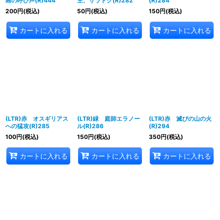
島の呼び声(R)444
主、サラドク(R)282
(R)284
200
円
(税込)
50
円
(税込)
150
円
(税込)
カートに入れる
カートに入れる
カートに入れる
(LTR)赤 オスギリアス
(LTR)緑 庭師エラノー
(LTR)赤 滅びの山の火
への猛攻(R)285
ル(R)286
(R)294
100
円
(税込)
150
円
(税込)
350
円
(税込)
カートに入れる
カートに入れる
カートに入れる