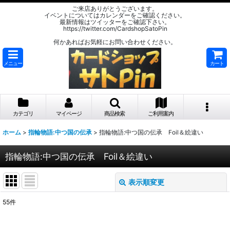
ご来店ありがとうございます。
イベントについてはカレンダーをご確認ください。
最新情報はツイッターをご確認下さい。
https://twitter.com/CardshopSatoPin
何かあればお気軽にお問い合わせください。
メニュー
カート
カテゴリ
マイページ
商品検索
ご利用案内
ホーム
>
指輪物語:中つ国の伝承
>
指輪物語:中つ国の伝承 Foil＆絵違い
指輪物語:中つ国の伝承 Foil＆絵違い
表示順変更
閉じる
55
件
表示数
: