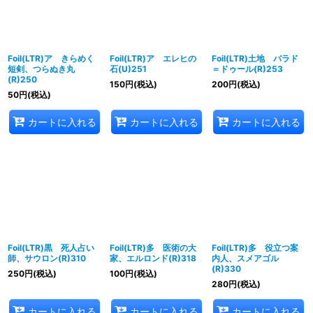
Foil(LTR)ア きらめく
Foil(LTR)ア エレヒの
Foil(LTR)土地 バラド
短剣、つらぬき丸
石(U)251
＝ドゥール(R)253
(R)250
150
円
(税込)
200
円
(税込)
50
円
(税込)
カートに入れる
カートに入れる
カートに入れる
Foil(LTR)黒 死人占い
Foil(LTR)多 医術の大
Foil(LTR)多 役立つ案
師、サウロン(R)310
家、エルロンド(R)318
内人、スメアゴル
(R)330
250
円
(税込)
100
円
(税込)
280
円
(税込)
カートに入れる
カートに入れる
カートに入れる