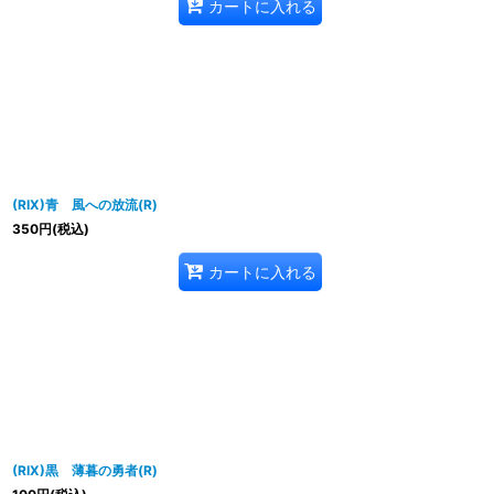
カートに入れる
(RIX)青 風への放流(R)
350
円
(税込)
カートに入れる
(RIX)黒 薄暮の勇者(R)