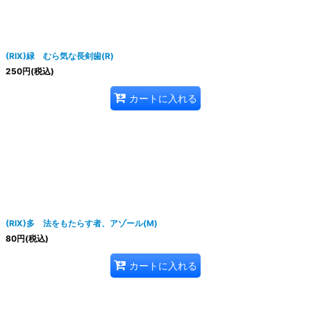
(RIX)緑 むら気な長剣歯(R)
250
円
(税込)
カートに入れる
(RIX)多 法をもたらす者、アゾール(M)
80
円
(税込)
カートに入れる