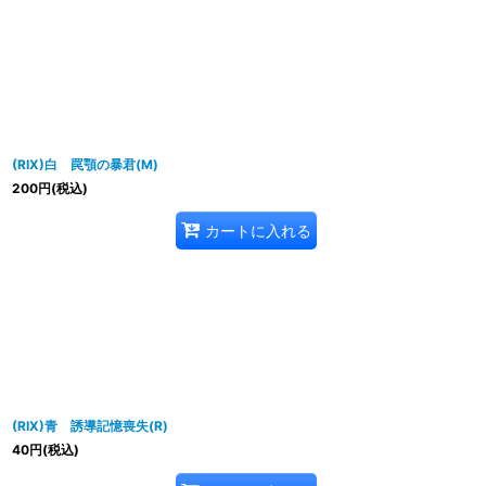
(RIX)白 罠顎の暴君(M)
200
円
(税込)
カートに入れる
(RIX)青 誘導記憶喪失(R)
40
円
(税込)