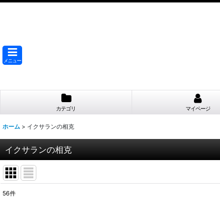
メニュー
カテゴリ
マイページ
ホーム
>
イクサランの相克
イクサランの相克
56
件
サブカテゴリ
: