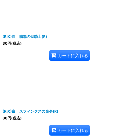
(RIX)白 贖罪の聖騎士(R)
絞り込む
30
円
(税込)
カートに入れる
(RIX)白 スフィンクスの命令(R)
30
円
(税込)
カートに入れる