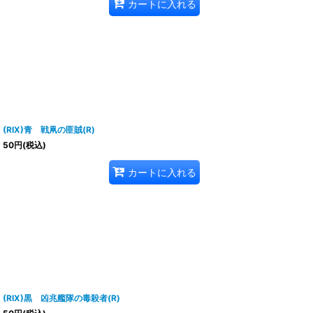
カートに入れる
(RIX)青 戦凧の匪賊(R)
50
円
(税込)
カートに入れる
(RIX)黒 凶兆艦隊の毒殺者(R)