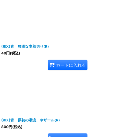
(RIX)青 狡猾な巾着切り(R)
40
円
(税込)
カートに入れる
(RIX)青 原初の潮流、ネザール(R)
800
円
(税込)