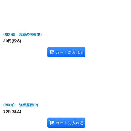
表示数
:
並び順
:
(RIX)白 束縛の司教(R)
30
円
(税込)
カートに入れる
(RIX)白 強者鏖殺(R)
30
円
(税込)
カートに入れる