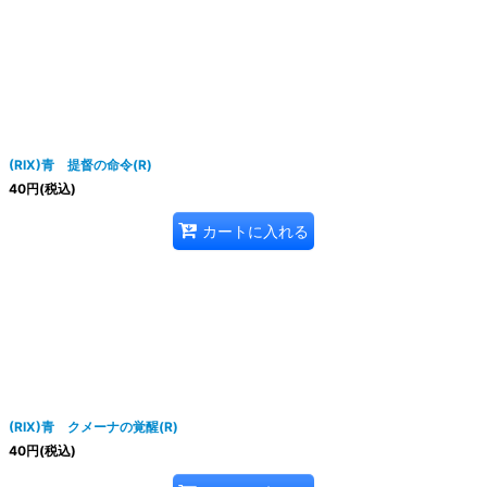
(RIX)青 提督の命令(R)
40
円
(税込)
カートに入れる
(RIX)青 クメーナの覚醒(R)
40
円
(税込)